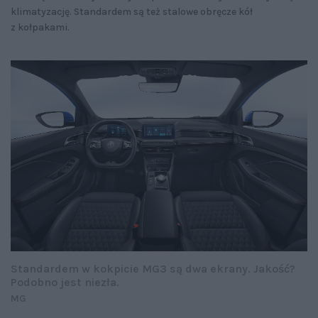
klimatyzację. Standardem są też stalowe obręcze kół
z kołpakami.
Standardem w kokpicie MG3 są dwa ekrany. Jakość?
Podobno jest niezła.
MG