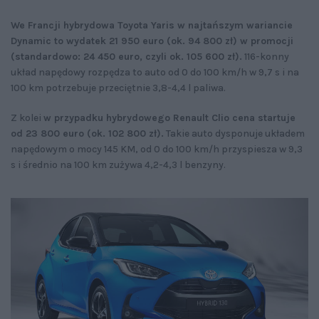
We Francji hybrydowa Toyota Yaris w najtańszym wariancie
Dynamic to wydatek 21 950 euro (ok. 94 800 zł) w promocji
(standardowo: 24 450 euro, czyli ok. 105 600 zł).
116-konny
układ napędowy rozpędza to auto od 0 do 100 km/h w 9,7 s i na
100 km potrzebuje przeciętnie 3,8-4,4 l paliwa.
Z kolei
w przypadku hybrydowego Renault Clio cena startuje
od 23 800 euro (ok. 102 800 zł).
Takie auto dysponuje układem
napędowym o mocy 145 KM, od 0 do 100 km/h przyspiesza w 9,3
s i średnio na 100 km zużywa 4,2-4,3 l benzyny.