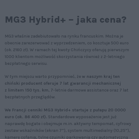
MG3 Hybrid+ – jaka cena?
MG3 właśnie zadebiutowało na rynku francuskim. Można je
obecnie zarezerwować z wyprzedzeniem, co kosztuje 500 euro
(ok. 2160 zł). W ramach tej kwoty Chińczycy oferują pierwszym
1000 klientom możliwość skorzystania również z 2-letniego
bezpłatnego serwisu.
W tym miejscu warto przypomnieć, że
w naszym kraj ten
chiński producent oferuje 7 lat gwarancji mechanicznej
z limitem 150 tys. km
, 7-letnie darmowe assistance oraz 7 lat
bezpłatnych przeglądów.
We Francji cenniki MG3 Hybrid+ startuje z pułapu 20 0000
euro (ok. 86 400 zł).
Standardowe wyposażenie jest już
naprawdę bogate i obejmuje m.in. aktywny tempomat, cyfrowy
zestaw wskaźników (ekran 7”), system multimedialny (10,25”),
kamerę cofania, tylne czujniki parkowania czy automatyczną