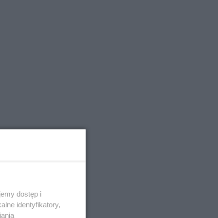
emy dostęp i
lne identyfikatory,
iania