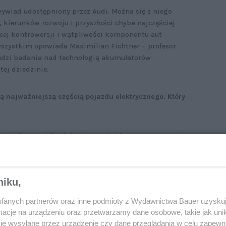
wywiad udostępniony przez Audi. Można się z niego
kierunków rozwoju i przyszłości chyba najczęściej
ej kontrowersji i wątpliwości komponentu aut
m wszystkim opowiada Maximilian Fichtner – profesor
owadzi badania nad technologią akumulatorów
tej dziedzinie.
ą najważniejszą częścią pojazdu elektrycznego. Który
or, który w zależności od pojazdu i jego przeznaczenia
i w zakresie pojemności, szybkiego ładowania, niskich
żonego rozwoju. W klasie luksusowej liczy się duży
ia powinna być znacznie tańsza, ale nie musi
niku,
fanych partnerów oraz inne podmioty z Wydawnictwa Bauer uzyskuj
cje na urządzeniu oraz przetwarzamy dane osobowe, takie jak unika
je wysyłane przez urządzenie czy dane przeglądania w celu zapewn