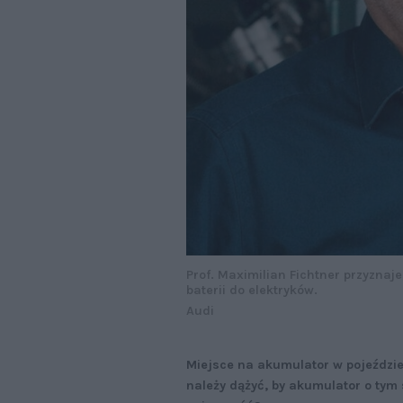
Prof. Maximilian Fichtner przyznaj
baterii do elektryków.
Audi
Miejsce na akumulator w pojeździe 
należy dążyć, by akumulator o tym