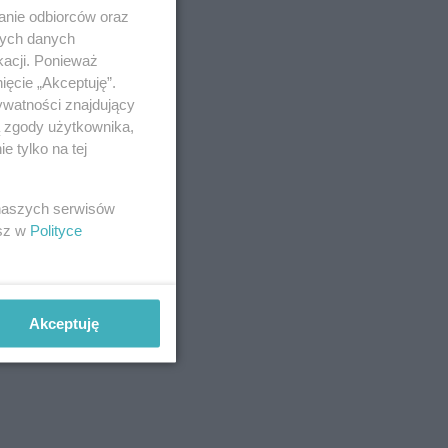
anie odbiorców oraz
nych danych
kacji. Ponieważ
ięcie „Akceptuję”.
ywatności znajdujący
ą zgody użytkownika,
 tylko na tej
 naszych serwisów
esz w
Polityce
Akceptuję