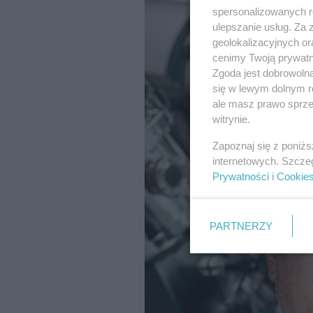
spersonalizowanych re
ulepszanie usług. Za
geolokalizacyjnych or
cenimy Twoją prywatno
Zgoda jest dobrowoln
się w lewym dolnym r
ale masz prawo sprzec
witrynie.
Zapoznaj się z poniż
internetowych. Szcze
Prywatności
i
Cookie
PARTNERZY