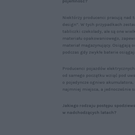
pojemność?
Niektórzy producenci pracują nad t
design”. W tych przypadkach zestawy
tabliczki czekolady, ale są one wie
materiału opakowaniowego, zapewn
materiał magazynujący. Osiągają on
podczas gdy zwykłe baterie osiągają
Producenci pojazdów elektrycznych
od samego początku wziąć pod uwag
o pojedyncze ogniwo akumulatora, 
najmniej miejsca, a jednocześnie s
Jakiego rodzaju postępu spodziewa
w nadchodzących latach?