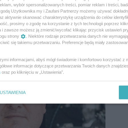
klam, wybór spersonalizowanych treści, pomiar reklam i treści, bad
 zgodą Użytkownika my i Zaufani Partnerzy możemy używać dokład
az aktywnie skanować charakterystykę urządzenia do celów identyfi
ść, prosimy o zgodę na korzystanie z tych technologii poprzez klikn
a i zawsze możesz ją zmienić/wycofać klikając przycisk ustawień pr
ogu strony
. Niektóre rodzaje przetwarzania danych nie wymagaj
iwić się takiemu przetwarzaniu. Preferencje będą miały zastosowanie
szymi informacjami, abyś mógł świadomie i komfortowo korzystać z
gółowe informacje dotyczące przetwarzania Twoich danych znajdzi
s
oraz po kliknięciu w „Ustawienia”.
USTAWIENIA