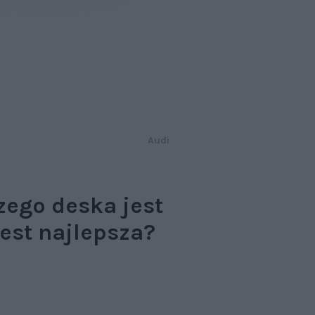
Audi
czego deska jest
jest najlepsza?