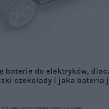
ię baterie do elektryków, dla
czki czekolady i jaka bateria 
tryfikacja w motoryzacji ma swoich wielkich