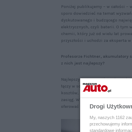
Poniżej publikujemy – w całości – 
sporo dowiedzieć na temat wyzwań, 
dyskutowanego i budzącego najwięc
elektrycznych, czyli baterii. O ty
chemii, który już od wielu lat pr
przyszłości i uchodzi za eksperta w 
Profesorze Fichtner, akumulatory s
z nich jest najlepszy?
Najlepszy jest oczywiście akumulat
łączy w sobie najlepsze właściwośc
kosztów, bezpieczeństwa i zrównowa
zasięg. W klasie kompaktowej bater
Drogi Użytkow
oferować tak dużej pojemności.
My, naszych 1162 zau
przechowujemy informa
standardowe informac