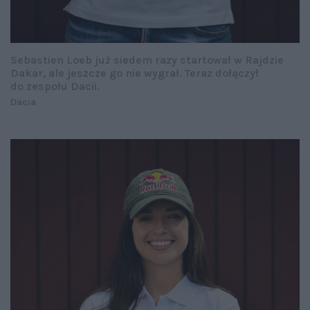
Sebastien Loeb już siedem razy startował w Rajdzie
Dakar, ale jeszcze go nie wygrał. Teraz dołączył
do zespołu Dacii.
Dacia