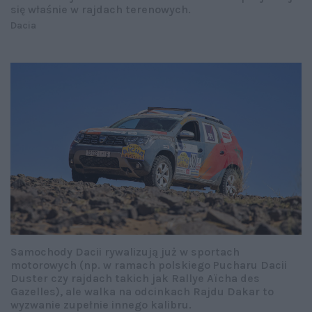
się właśnie w rajdach terenowych.
Dacia
Samochody Dacii rywalizują już w sportach
motorowych (np. w ramach polskiego Pucharu Dacii
Duster czy rajdach takich jak Rallye Aïcha des
Gazelles), ale walka na odcinkach Rajdu Dakar to
wyzwanie zupełnie innego kalibru.