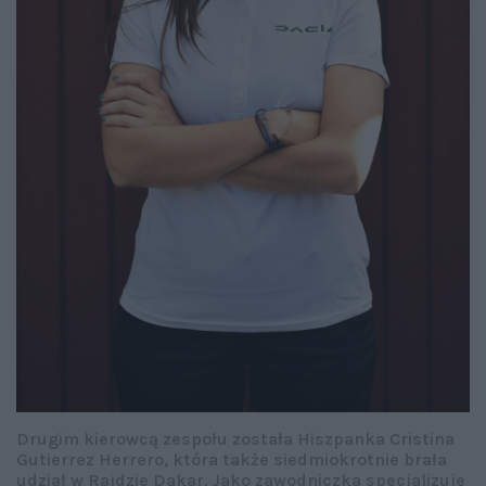
Drugim kierowcą zespołu została Hiszpanka Cristina
Gutierrez Herrero, która także siedmiokrotnie brała
udział w Rajdzie Dakar. Jako zawodniczka specjalizuje