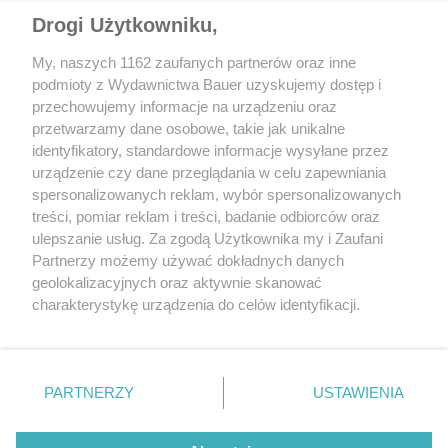
Drogi Użytkowniku,
My, naszych 1162 zaufanych partnerów oraz inne
podmioty z Wydawnictwa Bauer uzyskujemy dostęp i
przechowujemy informacje na urządzeniu oraz
CZYTAJ TAKŻE
przetwarzamy dane osobowe, takie jak unikalne
identyfikatory, standardowe informacje wysyłane przez
urządzenie czy dane przeglądania w celu zapewniania
spersonalizowanych reklam, wybór spersonalizowanych
treści, pomiar reklam i treści, badanie odbiorców oraz
ulepszanie usług. Za zgodą Użytkownika my i Zaufani
Partnerzy możemy używać dokładnych danych
geolokalizacyjnych oraz aktywnie skanować
charakterystykę urządzenia do celów identyfikacji.
Ponieważ cenimy Twoją prywatność, prosimy o zgodę na
korzystanie z tych technologii poprzez kliknięcie
„Akceptuję”. Zgoda jest dobrowolna i zawsze możesz ją
AKTUALNOŚCI
NOWOŚCI
zmienić/wycofać klikając przycisk ustawień prywatności
PARTNERZY
USTAWIENIA
Elektryczne Audi wystartuje
Mazda MX-5 Cup Pol
znajdujący się w lewym dolnym rogu strony
. Niektóre
w Rajdzie Dakar 2022
cykl wyścigów na po
rodzaje przetwarzania danych nie wymagają zgody