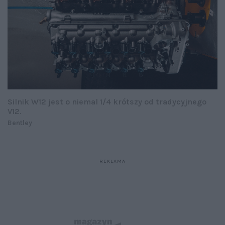
Silnik W12 jest o niemal 1/4 krótszy od tradycyjnego
V12.
Bentley