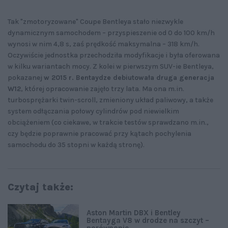
Tak "zmotoryzowane" Coupe Bentleya stało niezwykle
dynamicznym samochodem – przyspieszenie od 0 do 100 km/h
wynosi w nim 4,8 s, zaś prędkość maksymalna – 318 km/h.
Oczywiście jednostka przechodziła modyfikacje i była oferowana
w kilku wariantach mocy. Z kolei w pierwszym SUV-ie Bentleya,
pokazanej
w 2015 r. Bentaydze debiutowała druga generacja
W12
, której opracowanie zajęło trzy lata. Ma ona m.in.
turbosprężarki twin-scroll, zmieniony układ paliwowy, a także
system odłączania połowy cylindrów pod niewielkim
obciążeniem (co ciekawe, w trakcie testów sprawdzano m.in.,
czy będzie poprawnie pracować przy kątach pochylenia
samochodu do 35 stopni w każdą stronę).
Czytaj także:
Aston Martin DBX i Bentley
Bentayga V8 w drodze na szczyt –
porównanie