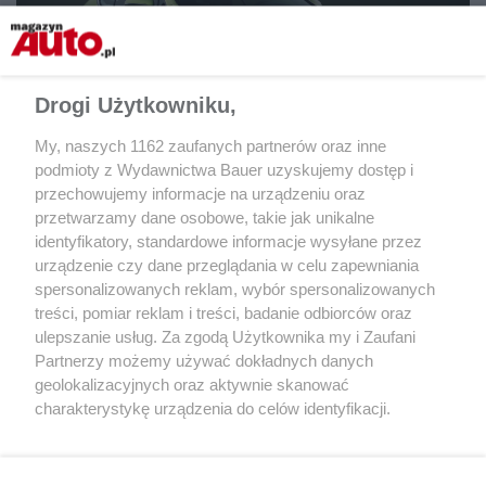
Drogi Użytkowniku,
My, naszych 1162 zaufanych partnerów oraz inne
podmioty z Wydawnictwa Bauer uzyskujemy dostęp i
Nowy Continental GT Speed jako pierwszy otrzymał
przechowujemy informacje na urządzeniu oraz
nowy układ hybrydowy.
przetwarzamy dane osobowe, takie jak unikalne
Bentley
identyfikatory, standardowe informacje wysyłane przez
urządzenie czy dane przeglądania w celu zapewniania
spersonalizowanych reklam, wybór spersonalizowanych
Udostępnij
treści, pomiar reklam i treści, badanie odbiorców oraz
ulepszanie usług. Za zgodą Użytkownika my i Zaufani
Partnerzy możemy używać dokładnych danych
geolokalizacyjnych oraz aktywnie skanować
charakterystykę urządzenia do celów identyfikacji.
Ponieważ cenimy Twoją prywatność, prosimy o zgodę na
korzystanie z tych technologii poprzez kliknięcie
„Akceptuję”. Zgoda jest dobrowolna i zawsze możesz ją