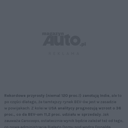
Rekordowe przyrosty (niemal 120 proc.!) zanotują Indie
, ale to
po części dlatego, że tamtejszy rynek BEV-ów jest w zasadzie
w powijakach. Z kolei
w USA analitycy prognozują wzrost o 36
proc., co da BEV-om 11,2 proc. udziału w sprzedaży
. Jak
zauważa
Carscoops,
ostatecznie wynik będzie zależał też od tego,
co nowa administracja Białego Domu pod wodzą Donalda