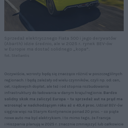
Sprzedaż elektrycznego Fiata 500 i jego derywatów
(Abarth) idzie średnio, ale w 2025 r. rynek BEV-ów
w Europie ma dostać solidnego „kopa”.
fot. Stellantis
Oczywiście, wzrosty będą się znacząco różnić w poszczególnych
regionach. I będą zależały od wielu czynników, czyli np. od: cen,
ceł, rządowych dopłat, ale też i od stopnia rozbudowania
infrastruktury do ładowania w danym kraju/regionie.
Bardzo
solidny skok ma zaliczyć Europa – tu sprzedaż aut na prąd ma
wzrosnąć w nadchodzącym roku aż o 43,4 proc.
Udział BEV-ów
sięgnie więc na Starym Kontynencie ponad 20 proc. – co piąte
nowe auto ma być elektrykiem. I to mimo tego, że Francja
i Hiszpania planują w 2025 r. znacznie zmniejszyć lub całkowicie