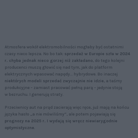
Atmosfera wokół elektromobilności mogłaby być ostatnimi
czasy nieco lepsza. No bo tak:
sprzedaż w Europie szła w 2024
r. chyba jednak nieco gorzej niż zakładano
, do tego kolejni
producenci muszą głowić się nad tym, jak do platform
elektrycznych wpasować napędy… hybrydowe. Bo inaczej
niektórych modeli sprzedać zwyczajnie nie idzie
, a taśmy
produkcyjne – zamiast pracować pełną parą – jedynie stoją
w bezruchu. I generują straty.
Przeciwnicy aut na prąd zacierają więc ręce, już mają na końcu
języka hasło „a nie mówiliśmy”, ale potem pojawiają się
prognozy na 2025 r. I wydają się wręcz niewiarygodnie
optymistyczne
.