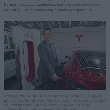
Trumpa i jego zespół zaplanują w kontekście ulg podatkowych
na elektryki i ceł na samochody produkowane poza USA.
Zwycięstwo Donalda Trumpa w USA oznacza, że jego
gorący zwolennik Elon Musk może mieć niemały wpływ
na kształtowanie polityki nowej administracji
w kwestii ulg podatkowych dla BEV-ów.