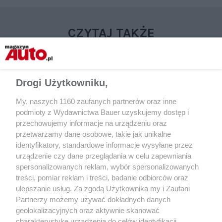
CZYTAJ TAKŻE
Drogi Użytkowniku,
My, naszych 1160 zaufanych partnerów oraz inne
podmioty z Wydawnictwa Bauer uzyskujemy dostęp i
przechowujemy informacje na urządzeniu oraz
przetwarzamy dane osobowe, takie jak unikalne
identyfikatory, standardowe informacje wysyłane przez
urządzenie czy dane przeglądania w celu zapewniania
PORADY
AKTUALNOŚCI
spersonalizowanych reklam, wybór spersonalizowanych
Asystenci kierowcy – nowoczesne
Ten system o 50% z
treści, pomiar reklam i treści, badanie odbiorców oraz
systemy wspomagające jazdę
ryzyko najechania na
ulepszanie usług. Za zgodą Użytkownika my i Zaufani
Wyniki badania
Partnerzy możemy używać dokładnych danych
geolokalizacyjnych oraz aktywnie skanować
charakterystykę urządzenia do celów identyfikacji.