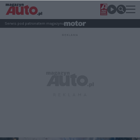
Serwis pod patronatem magazynu