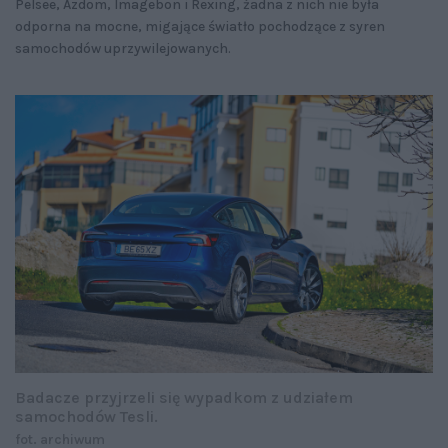
Pelsee, Azdom, Imagebon i Rexing, żadna z nich nie była
odporna na mocne, migające światło pochodzące z syren
samochodów uprzywilejowanych.
Badacze przyjrzeli się wypadkom z udziałem
samochodów Tesli.
fot. archiwum