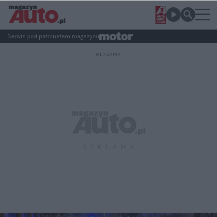
Serwis pod patronatem magazynu