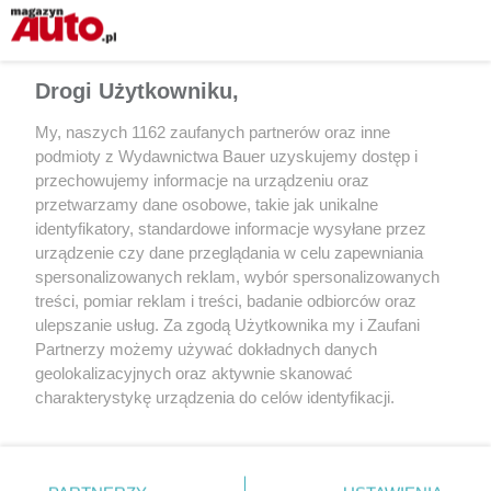
Drogi Użytkowniku,
My, naszych 1162 zaufanych partnerów oraz inne
podmioty z Wydawnictwa Bauer uzyskujemy dostęp i
przechowujemy informacje na urządzeniu oraz
przetwarzamy dane osobowe, takie jak unikalne
identyfikatory, standardowe informacje wysyłane przez
Fot.: Dominik Kozłowski/Panek CarSharing
urządzenie czy dane przeglądania w celu zapewniania
spersonalizowanych reklam, wybór spersonalizowanych
treści, pomiar reklam i treści, badanie odbiorców oraz
Udostępnij
ulepszanie usług. Za zgodą Użytkownika my i Zaufani
Partnerzy możemy używać dokładnych danych
geolokalizacyjnych oraz aktywnie skanować
charakterystykę urządzenia do celów identyfikacji.
Ponieważ cenimy Twoją prywatność, prosimy o zgodę na
korzystanie z tych technologii poprzez kliknięcie
„Akceptuję”. Zgoda jest dobrowolna i zawsze możesz ją