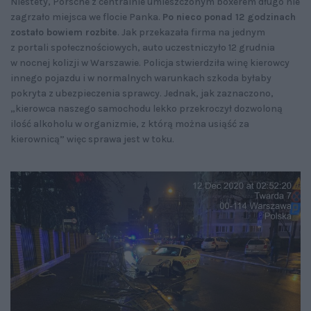
Niestety, Porsche z centralnie umieszczonym boxerem długo nie
zagrzało miejsca we flocie Panka.
Po nieco ponad 12 godzinach
zostało bowiem rozbite
. Jak przekazała firma na jednym
z portali społecznościowych, auto uczestniczyło 12 grudnia
w nocnej kolizji w Warszawie. Policja stwierdziła winę kierowcy
innego pojazdu i w normalnych warunkach szkoda byłaby
pokryta z ubezpieczenia sprawcy. Jednak, jak zaznaczono,
„kierowca naszego samochodu lekko przekroczył dozwoloną
ilość alkoholu w organizmie, z którą można usiąść za
kierownicą” więc sprawa jest w toku.