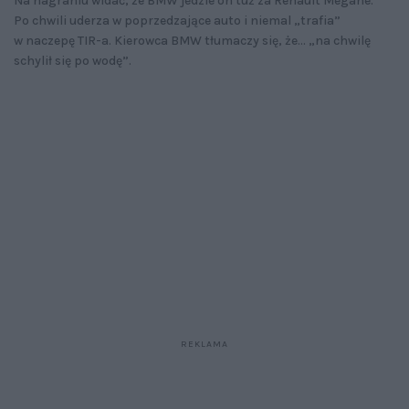
Na nagraniu widać, że BMW jedzie on tuż za Renault Megane.
Po chwili uderza w poprzedzające auto i niemal „trafia”
w naczepę TIR-a. Kierowca BMW tłumaczy się, że... „na chwilę
schylił się po wodę”.