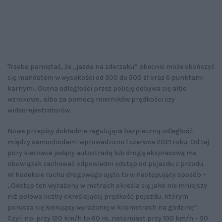
Trzeba pamiętać, że „jazda na zderzaku” obecnie może skończyć
się mandatem w wysokości od 300 do 500 zł oraz 6 punktami
karnymi. Ocena odległości przez policję odbywa się albo
wzrokowo, albo za pomocą mierników prędkości czy
wideorejestratorów.
Nowe przepisy dokładnie regulujące bezpieczną odległość
między samochodami wprowadzono 1 czerwca 2021 roku. Od tej
pory kierowca jadący autostradą lub drogą ekspresową ma
obowiązek zachować odpowiedni odstęp od pojazdu z przodu.
W Kodeksie ruchu drogowego ujęto to w następujący sposób –
„Odstęp ten wyrażony w metrach określa się jako nie mniejszy
niż połowa liczby określającej prędkość pojazdu, którym
porusza się kierujący wyrażonej w kilometrach na godzinę”.
Czyli np. przy 120 km/h to 60 m, natomiast przy 100 km/h – 50