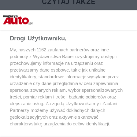
CZYTAJ TAKŻE
Drogi Użytkowniku,
My, naszych 1162 zaufanych partnerów oraz inne
podmioty z Wydawnictwa Bauer uzyskujemy dostęp i
przechowujemy informacje na urządzeniu oraz
przetwarzamy dane osobowe, takie jak unikalne
identyfikatory, standardowe informacje wysyłane przez
AKTUALNOŚCI
AKTUALNOŚCI
urządzenie czy dane przeglądania w celu zapewniania
Trzy ofiary wypadku pod
Oddano do ruchu now
spersonalizowanych reklam, wybór spersonalizowanych
Oświęcimiem. Może wzorem
szybkiego ruchu S1 
treści, pomiar reklam i treści, badanie odbiorców oraz
Australii warto wprowadzić
ulepszanie usług. Za zgodą Użytkownika my i Zaufani
specjalne prawo jazdy?
Partnerzy możemy używać dokładnych danych
geolokalizacyjnych oraz aktywnie skanować
charakterystykę urządzenia do celów identyfikacji.
Ponieważ cenimy Twoją prywatność, prosimy o zgodę na
korzystanie z tych technologii poprzez kliknięcie