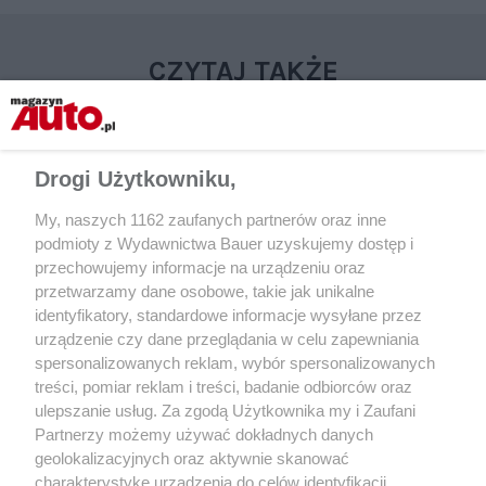
CZYTAJ TAKŻE
Drogi Użytkowniku,
My, naszych 1162 zaufanych partnerów oraz inne
podmioty z Wydawnictwa Bauer uzyskujemy dostęp i
przechowujemy informacje na urządzeniu oraz
przetwarzamy dane osobowe, takie jak unikalne
identyfikatory, standardowe informacje wysyłane przez
urządzenie czy dane przeglądania w celu zapewniania
PORADY
PORADY
spersonalizowanych reklam, wybór spersonalizowanych
Sposoby na tańszą polisę OC
Gdzie szukać dobrej 
treści, pomiar reklam i treści, badanie odbiorców oraz
i dlaczego warto robi
ulepszanie usług. Za zgodą Użytkownika my i Zaufani
Partnerzy możemy używać dokładnych danych
geolokalizacyjnych oraz aktywnie skanować
charakterystykę urządzenia do celów identyfikacji.