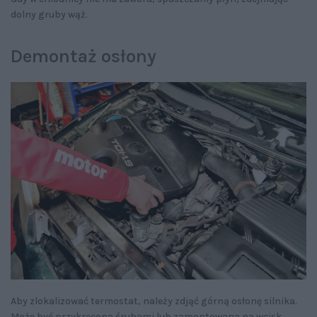
dolny gruby wąż.
Demontaż osłony
Aby zlokalizować termostat, należy zdjąć górną osłonę silnika.
Może być przykręcona śrubami lub zamontowana na wcisk.