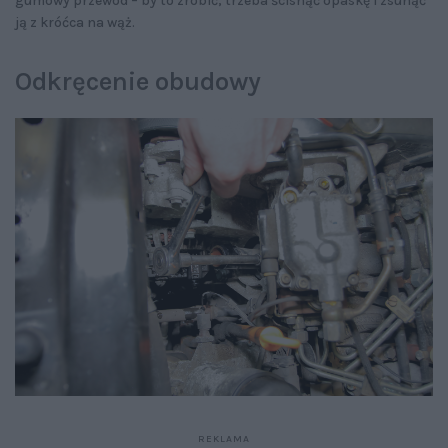
gumowy przewód – by to zrobić, trzeba ścisnąć opaskę i zsunąć
ją z króćca na wąż.
Odkręcenie obudowy