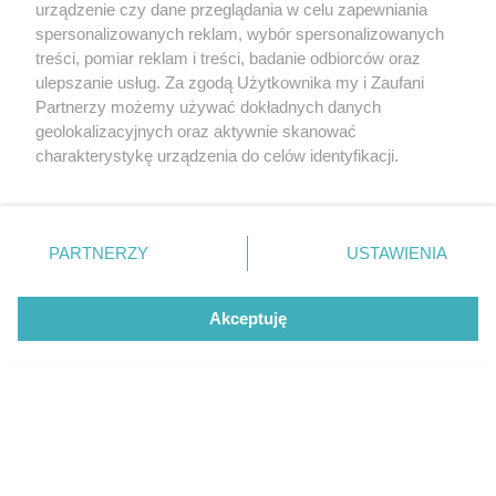
urządzenie czy dane przeglądania w celu zapewniania
spersonalizowanych reklam, wybór spersonalizowanych
treści, pomiar reklam i treści, badanie odbiorców oraz
ulepszanie usług. Za zgodą Użytkownika my i Zaufani
Partnerzy możemy używać dokładnych danych
geolokalizacyjnych oraz aktywnie skanować
charakterystykę urządzenia do celów identyfikacji.
Ponieważ cenimy Twoją prywatność, prosimy o zgodę na
korzystanie z tych technologii poprzez kliknięcie
„Akceptuję”. Zgoda jest dobrowolna i zawsze możesz ją
zmienić/wycofać klikając przycisk ustawień prywatności
PARTNERZY
USTAWIENIA
Udostępnij
znajdujący się w lewym dolnym rogu strony
. Niektóre
rodzaje przetwarzania danych nie wymagają zgody
Akceptuję
użytkownika, ale masz prawo sprzeciwić się takiemu
przetwarzaniu. Preferencje będą miały zastosowanie tylko
na tej witrynie.
Zapoznaj się z poniższymi informacjami, abyś mógł
świadomie i komfortowo korzystać z naszych serwisów
internetowych. Szczegółowe informacje dotyczące
przetwarzania Twoich danych znajdziesz w
Polityce