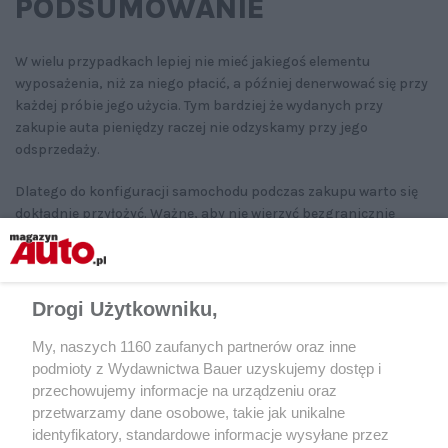
PODSUMOWANIE
W wielu przypadkach lepiej nie mieć jakiegoś elementu
wyposażenia, niż za niego płacić, a później denerwować się przy
każdej próbie jego użycia. Tym bardziej że wydanych przy
zakupie auta pieniędzy raczej nie odzyskamy przy jego
odsprzedaży.
Dlatego do konfiguracji samochodu podczas zakupu warto się
dokładnie przyłożyć. Ważne, aby nie wierzyć bezgranicznie
w zapewnienia sprzedawców, czasami nie mają oni zbyt dużego
wyboru dostępnych aut i muszą zapewniać o zaletach systemów
w tym, co jest. Dobrze jest sprawdzić ich przydatność pod kątem
naszych potrzeb podczas jazdy próbnej.
Drogi Użytkowniku,
My, naszych 1160 zaufanych partnerów oraz inne
podmioty z Wydawnictwa Bauer uzyskujemy dostęp i
przechowujemy informacje na urządzeniu oraz
przetwarzamy dane osobowe, takie jak unikalne
identyfikatory, standardowe informacje wysyłane przez