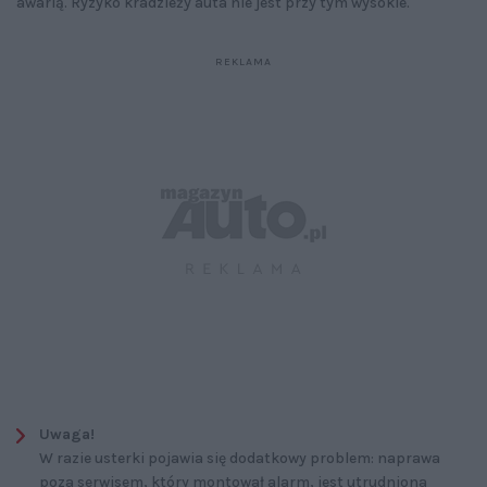
awarią. Ryzyko kradzieży auta nie jest przy tym wysokie.
Uwaga!
W razie usterki pojawia się dodatkowy problem: naprawa
poza serwisem, który montował alarm, jest utrudniona