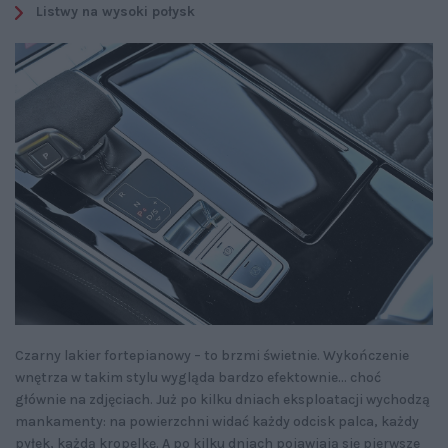
Listwy na wysoki połysk
Czarny lakier fortepianowy – to brzmi świetnie. Wykończenie
wnętrza w takim stylu wygląda bardzo efektownie... choć
głównie na zdjęciach. Już po kilku dniach eksploatacji wychodzą
mankamenty: na powierzchni widać każdy odcisk palca, każdy
pyłek, każdą kropelkę. A po kilku dniach pojawiają się pierwsze