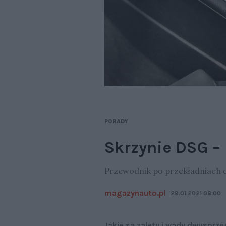
PORADY
Skrzynie DSG – 
Przewodnik po przekładniach
magazynauto.pl
29.01.2021 08:00
Jakie są zalety i wady dwuspr