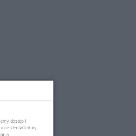
emy dostęp i
lne identyfikatory,
iania