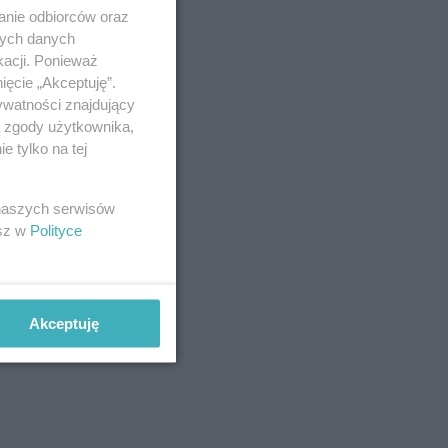
anie odbiorców oraz
nych danych
kacji. Ponieważ
ięcie „Akceptuję”.
ywatności znajdujący
ą zgody użytkownika,
 tylko na tej
 naszych serwisów
esz w
Polityce
Akceptuję