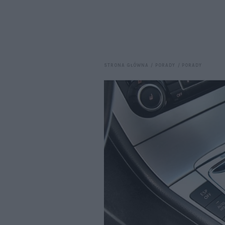
STRONA GŁÓWNA
PORADY
PORADY