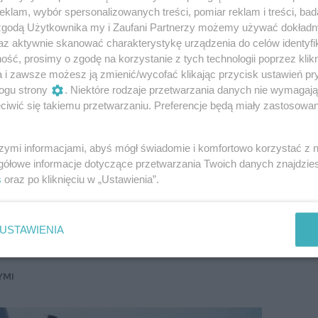
wielu użytkowników może się oburzyć: „jak to, ja ze
klam, wybór spersonalizowanych treści, pomiar reklam i treści, bad
ys. km i wciąż wszystko działa”. Tak, to możliwe, ale
 zgodą Użytkownika my i Zaufani Partnerzy możemy używać dokład
zyni, a nie tylko zachowaniu mobilności.
az aktywnie skanować charakterystykę urządzenia do celów identyfi
ść, prosimy o zgodę na korzystanie z tych technologii poprzez klikn
a i zawsze możesz ją zmienić/wycofać klikając przycisk ustawień pr
ą pewnych niedomagań lub godzą się z ich
ogu strony
. Niektóre rodzaje przetwarzania danych nie wymagaj
awy rzędu 5-6 tys. zł są dla nich nie do przyjęcia.
iwić się takiemu przetwarzaniu. Preferencje będą miały zastosowanie
ak poszarpywanie przy zmianie przełożeń, opóźnienia
 się „błędów” na wyświetlaczu wskaźników są
jący nie wspominają nawet o tym w ogłoszeniach.
szymi informacjami, abyś mógł świadomie i komfortowo korzystać z
itowane na ogół prostym stwierdzeniem: „ponieważ
gółowe informacje dotyczące przetwarzania Twoich danych znajdzi
kładni nie są jakimś wielkim problemem, bo wszystkie
s
oraz po kliknięciu w „Ustawienia”.
USTAWIENIA
wusprzęgłowych
YMI