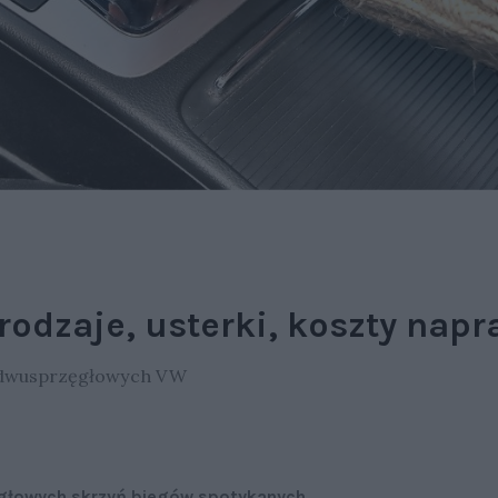
rodzaje, usterki, koszty nap
 dwusprzęgłowych VW
zęgłowych skrzyń biegów spotykanych