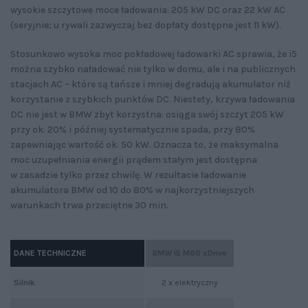
wysokie szczytowe moce ładowania: 205 kW DC oraz 22 kW AC
(seryjnie; u rywali zazwyczaj bez dopłaty dostępne jest 11 kW).
Stosunkowo wysoka moc pokładowej ładowarki AC sprawia, że i5
można szybko naładować nie tylko w domu, ale i na publicznych
stacjach AC – które są tańsze i mniej degradują akumulator niż
korzystanie z szybkich punktów DC. Niestety, krzywa ładowania
DC nie jest w BMW zbyt korzystna: osiąga swój szczyt 205 kW
przy ok. 20% i później systematycznie spada, przy 80%
zapewniając wartość ok. 50 kW. Oznacza to, że maksymalna
moc uzupełniania energii prądem stałym jest dostępna
w zasadzie tylko przez chwilę. W rezultacie ładowanie
akumulatora BMW od 10 do 80% w najkorzystniejszych
warunkach trwa przeciętne 30 min.
DANE TECHNICZNE
BMW i5 M60 xDrive
Silnik
2 x elektryczny