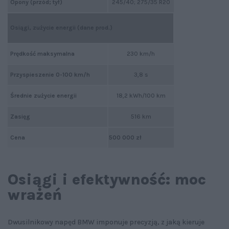
Opony (przód; tył)
245/40; 275/35 R20
Osiągi, zużycie energii (dane prod.)
Prędkość maksymalna
230 km/h
Przyspieszenie 0-100 km/h
3,8 s
Średnie zużycie energii
18,2 kWh/100 km
Zasięg
516 km
Cena
500 000 zł
Osiągi i efektywność: moc
wrażeń
Dwusilnikowy napęd BMW imponuje precyzją, z jaką kieruje