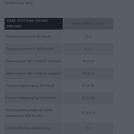
spalinowy wóz.
DANE TESTOWE (OPONY
BMW i5 M60 xDrive
ZIMOWE)
Przyspieszenie 0-50 km/h
1,9 s
Przyspieszenie 0-100 km/h
4,3 s
Hamowanie 100-0 km/h (zimne)
41,6 m
Hamowanie 100-0 km/h (ciepłe)
40,9 m
Poziom hałasu przy 50 km/h
57,2 dB
Poziom hałasu przy 100 km/h
62,0 dB
Rzeczywista prędkość (przy
97 km/h
wskazaniu 100 km/h)
Liczba obrotów kierownicą
2,4