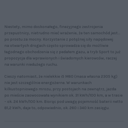
Niestety, mimo doskonałego, finezyjnego zestrojenia
przepustnicy, nietrudno mieć wrażenie, że ten samochód jest...
po prostu za mocny. Korzystanie z potężnej siły napędowej
na otwartych drogach często sprowadza się do możliwie
łagodnego obchodzenia się z pedałem gazu, a tryb Sport to już
propozycja dla wprawionych i świadomych kierowców, raczej
na warunki niedużego ruchu.
Cieszy natomiast, że nielekkie i5 M60 (masa własna 2305 kg)
nie jest szczególnie energożerne. W warunkach
kilkustopniowego mrozu, przy postojach na zewnątrz, jazda
po mieście zaowocowała wynikiem ok. 31 kWh/100 km, a w trasie
– ok. 24 kWh/100 km. Biorąc pod uwagę pojemność baterii netto
81,2 kWh, daje to, odpowiednio, ok. 260 i 340 km zasięgu.