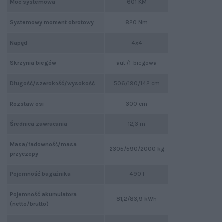
Moc systemowa
601 KM
Systemowy moment obrotowy
820 Nm
Napęd
4x4
Skrzynia biegów
aut./1-biegowa
Długość/szerokość/wysokość
506/190/142 cm
Rozstaw osi
300 cm
Średnica zawracania
12,3 m
Masa/ładowność/masa
2305/590/2000 kg
przyczepy
Pojemność bagażnika
490 l
Pojemność akumulatora
81,2/83,9 kWh
(netto/brutto)