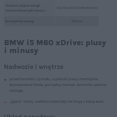
Testowe zużycie energii
31,0/24,0/27,5 kWh/100 km
(miasto/trasa/cykl miesz.)
Rzeczywisty zasięg
290 km
BMW i5 M60 xDrive: plusy
i minusy
Nadwozie i wnętrze
przestronność z przodu, szybkość pracy interfejsów,
dopracowane fotele, porządny montaż, kontroler ułatwia
obsługę
„gęste” menu, niektóre materiały nie licują z klasą auta
Układ napędowy