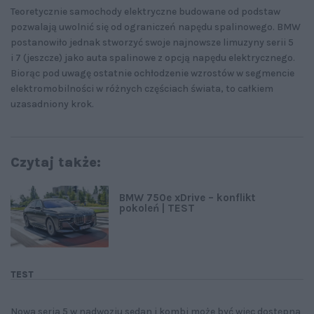
Teoretycznie samochody elektryczne budowane od podstaw
pozwalają uwolnić się od ograniczeń napędu spalinowego. BMW
postanowiło jednak stworzyć swoje najnowsze limuzyny serii 5
i 7 (jeszcze) jako auta spalinowe z opcją napędu elektrycznego.
Biorąc pod uwagę ostatnie ochłodzenie wzrostów w segmencie
elektromobilności w różnych częściach świata, to całkiem
uzasadniony krok.
Czytaj także:
BMW 750e xDrive – konflikt
pokoleń | TEST
TEST
Nowa seria 5 w nadwoziu sedan i kombi może być więc dostępna