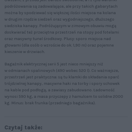
podróżowania są zadowalające, ale przy takich gabarytach
można by spodziewać się większej ilości miejsca na kolana
w drugim rzędzie siedzeń oraz wygodniejszego, dłuższego
siedziska kanapy. Podróżującym w zimowym obuwiu mogą
doskwierać też przeciętna przestrzeń na stopy pod fotelami
oraz masywny tunel środkowy. Plusy: sporo miejsca nad
głowami (dla osób o wzroście do ok. 1,90 m) oraz pojemne
kieszenie w drzwiach.
Bagażnik elektrycznej serii 5 jest nieco mniejszy niż
w odmianach spalinowych (490 wobec 520 l). Co ważniejsze,
przestrzeń jest praktyczna: są tu klamki do składania oparć
trójdzielnej kanapy, masywne haki na torby i spory schowek
na kable pod podłogą, a zawiasy zabudowano. Ładowność
wynosi 590 kg, a masa przyczepy z hamulcem to solidne 2000
kg. Minus: brak frunka (przedniego bagażnika).
Czytaj także: