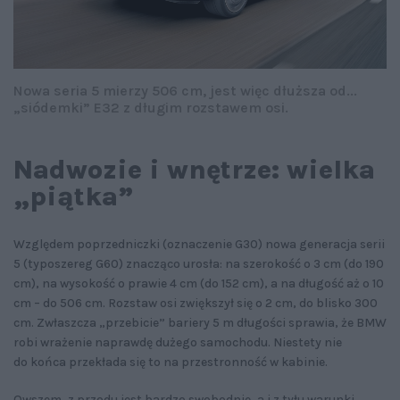
Nowa seria 5 mierzy 506 cm, jest więc dłuższa od...
„siódemki” E32 z długim rozstawem osi.
Nadwozie i wnętrze: wielka
„piątka”
Względem poprzedniczki (oznaczenie G30) nowa generacja serii
5 (typoszereg G60) znacząco urosła: na szerokość o 3 cm (do 190
cm), na wysokość o prawie 4 cm (do 152 cm), a na długość aż o 10
cm – do 506 cm. Rozstaw osi zwiększył się o 2 cm, do blisko 300
cm. Zwłaszcza „przebicie” bariery 5 m długości sprawia, że BMW
robi wrażenie naprawdę dużego samochodu. Niestety nie
do końca przekłada się to na przestronność w kabinie.
Owszem, z przodu jest bardzo swobodnie, a i z tyłu warunki