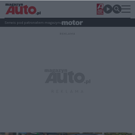
Serwis pod patronatem magazynu