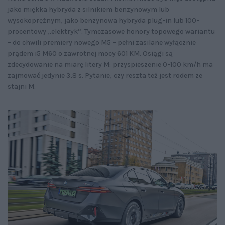
jako miękka hybryda z silnikiem benzynowym lub
wysokoprężnym, jako benzynowa hybryda plug-in lub 100-
procentowy „elektryk”. Tymczasowe honory topowego wariantu
– do chwili premiery nowego M5 – pełni zasilane wyłącznie
prądem i5 M60 o zawrotnej mocy 601 KM. Osiągi są
zdecydowanie na miarę litery M: przyspieszenie 0-100 km/h ma
zajmować jedynie 3,8 s. Pytanie, czy reszta też jest rodem ze
stajni M.