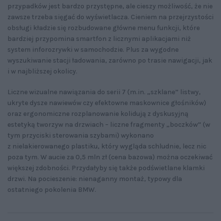
przypadków jest bardzo przystępne, ale cieszy możliwość, że nie
zawsze trzeba sięgać do wyświetlacza. Cieniem na przejrzystości
obsługi kładzie się rozbudowane główne menu funkcji, które
bardziej przypomina smartfon z licznymi aplikacjami niż
system inforozrywki w samochodzie. Plus za wygodne
wyszukiwanie stacji ładowania, zarówno po trasie nawigacji, jak
i w najbliższej okolicy.
Liczne wizualne nawiązania do serii 7 (m.in. „szklane” listwy,
ukryte dysze nawiewów czy efektowne maskownice głośników)
oraz ergonomiczne rozplanowanie kolidują z dyskusyjną
estetyką tworzyw na drzwiach – liczne fragmenty „boczków” (w
tym przyciski sterowania szybami) wykonano
z nielakierowanego plastiku, który wygląda schludnie, lecz nic
poza tym. W aucie za 0,5 mln zł (cena bazowa) można oczekiwać
większej zdobności. Przydałyby się także podświetlane klamki
drzwi. Na pocieszenie: nienaganny montaż, typowy dla
ostatniego pokolenia BMW.