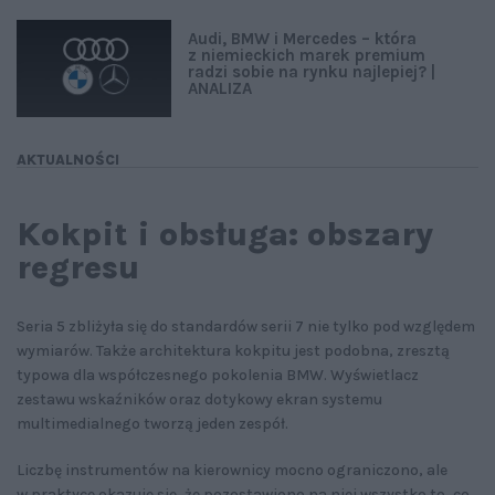
Audi, BMW i Mercedes – która
z niemieckich marek premium
radzi sobie na rynku najlepiej? |
ANALIZA
AKTUALNOŚCI
Kokpit i obsługa: obszary
regresu
Seria 5 zbliżyła się do standardów serii 7 nie tylko pod względem
wymiarów. Także architektura kokpitu jest podobna, zresztą
typowa dla współczesnego pokolenia BMW. Wyświetlacz
zestawu wskaźników oraz dotykowy ekran systemu
multimedialnego tworzą jeden zespół.
Liczbę instrumentów na kierownicy mocno ograniczono, ale
w praktyce okazuje się, że pozostawiono na niej wszystko to, co