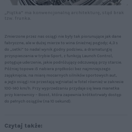
„Piątka” ma konwencjonalną architekturę, stąd brak
tzw. frunka.
Zmierzone przez nas osiągi nie były tak piorunujące jak dane
fabryczne, ale w dużej mierze to wina śnieżnej pogody; 4,3 s
do „setki” to nadal wynik godny podziwu, a dramaturgię
przyspieszania w trybie Sport, z funkcją Launch Control,
potęguje uderzenie, jakie podróżujący odczuwają przy starcie.
Później topowe i5 nabiera prędkości bez najmniejszego
zająknięcia, na miarę mocarnych silników sportowych aut,
a jego osiągi nie przestają wgniatać w fotel również w zakresie
100-140 km/h. Przy wyprzedzaniu przydaje się lewa manetka
przy kierownicy – Boost, która zapewnia krótkotrwały dostęp
do pełnych osiągów (na 10 sekund).
Czytaj także: