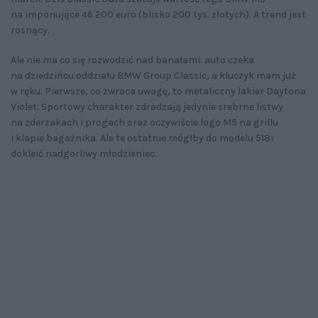
na imponujące 46 200 euro (blisko 200 tys. złotych). A trend jest
rosnący.
Ale nie ma co się rozwodzić nad banałami: auto czeka
na dziedzińcu oddziału BMW Group Classic, a kluczyk mam już
w ręku. Pierwsze, co zwraca uwagę, to metaliczny lakier Daytona
Violet. Sportowy charakter zdradzają jedynie srebrne listwy
na zderzakach i progach oraz oczywiście logo M5 na grillu
i klapie bagażnika. Ale te ostatnie mógłby do modelu 518i
dokleić nadgorliwy młodzieniec.