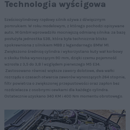
Technologia wyścigowa
Sześciocylindrowy rzędowy silnik ożywa z dźwięcznym
pomrukiem. W roku modelowym, z którego pochodzi opisywane
auto, M GmbH wprowadziło mocniejszą odmianę silnika: za bazę
posłużyła jednostka S38, która była technicznie blisko
spokrewniona z silnikiem M88 z legendarnego BMW M1.
Zwiększono średnicę cylindra i wykorzystano kuty wał korbowy
o skoku tłoka wynoszącym 90 mm, dzięki czemu pojemność
wzrosła z 3,5 do 3,8 l względem pierwszego M5 E34.
Zastosowano również większe zawory dolotowe, dwa wałki
rozrządu o czasach otwarcia zaworów wynoszących 264 stopnie,
filtr powietrza o zwiększonej przepustowości oraz zapłon bez
rozdzielacza z osobnymi cewkami dla każdego cylindra.
Ostatecznie uzyskano 340 KM i 400 Nm momentu obrotowego.