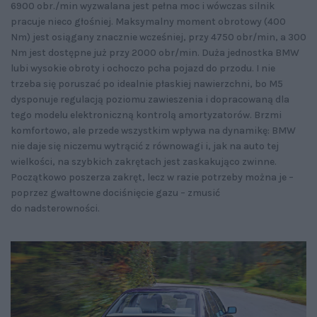
6900 obr./min wyzwalana jest pełna moc i wówczas silnik
pracuje nieco głośniej. Maksymalny moment obrotowy (400
Nm) jest osiągany znacznie wcześniej, przy 4750 obr/min, a 300
Nm jest dostępne już przy 2000 obr/min. Duża jednostka BMW
lubi wysokie obroty i ochoczo pcha pojazd do przodu. I nie
trzeba się poruszać po idealnie płaskiej nawierzchni, bo M5
dysponuje regulacją poziomu zawieszenia i dopracowaną dla
tego modelu elektroniczną kontrolą amortyzatorów. Brzmi
komfortowo, ale przede wszystkim wpływa na dynamikę: BMW
nie daje się niczemu wytrącić z równowagi i, jak na auto tej
wielkości, na szybkich zakrętach jest zaskakująco zwinne.
Początkowo poszerza zakręt, lecz w razie potrzeby można je –
poprzez gwałtowne dociśnięcie gazu – zmusić
do nadsterowności.