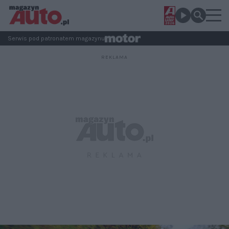
Serwis pod patronatem magazynu