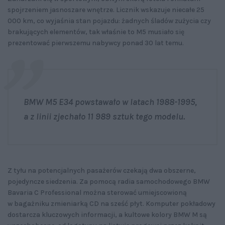
spojrzeniem jasnoszare wnętrze. Licznik wskazuje niecałe 25
000 km, co wyjaśnia stan pojazdu: żadnych śladów zużycia czy
brakujących elementów, tak właśnie to M5 musiało się
prezentować pierwszemu nabywcy ponad 30 lat temu.
BMW M5 E34 powstawało w latach 1988-1995,
a z linii zjechało 11 989 sztuk tego modelu.
Z tyłu na potencjalnych pasażerów czekają dwa obszerne,
pojedyncze siedzenia. Za pomocą radia samochodowego BMW
Bavaria C Professional można sterować umiejscowioną
w bagażniku zmieniarką CD na sześć płyt. Komputer pokładowy
dostarcza kluczowych informacji, a kultowe kolory BMW M są