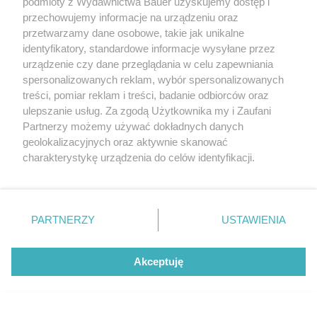
podmioty z Wydawnictwa Bauer uzyskujemy dostęp i
przechowujemy informacje na urządzeniu oraz
przetwarzamy dane osobowe, takie jak unikalne
CZYTAJ TAKŻE
identyfikatory, standardowe informacje wysyłane przez
urządzenie czy dane przeglądania w celu zapewniania
spersonalizowanych reklam, wybór spersonalizowanych
treści, pomiar reklam i treści, badanie odbiorców oraz
ulepszanie usług. Za zgodą Użytkownika my i Zaufani
Partnerzy możemy używać dokładnych danych
geolokalizacyjnych oraz aktywnie skanować
charakterystykę urządzenia do celów identyfikacji.
Ponieważ cenimy Twoją prywatność, prosimy o zgodę na
korzystanie z tych technologii poprzez kliknięcie
„Akceptuję”. Zgoda jest dobrowolna i zawsze możesz ją
zmienić/wycofać klikając przycisk ustawień prywatności
PARTNERZY
USTAWIENIA
AUTA KLASYCZNE
AUTA KLASYCZNE
znajdujący się w lewym dolnym rogu strony
. Niektóre
BMW serii 3 E30 – solidnie
Alfa Romeo R.Z., BM
rodzaje przetwarzania danych nie wymagają zgody
wykantowane
944 S2 – starcie le
Akceptuję
użytkownika, ale masz prawo sprzeciwić się takiemu
modeli w wersji cabr
przetwarzaniu. Preferencje będą miały zastosowanie tylko
na tej witrynie.