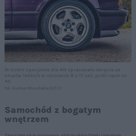
M GmbH specjalnie dla M5 opracowało obręcze ze
stopów lekkich w rozmiarze 8 x 17 cali, profil opon to
45.
fot. Gudrun Muschalla/AZ CC
Samochód z bogatym
wnętrzem
Zanurzam się w sportowym, obitym skórą fotelu i omiatam