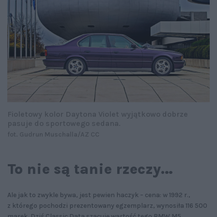
Fioletowy kolor Daytona Violet wyjątkowo dobrze
pasuje do sportowego sedana.
fot. Gudrun Muschalla/AZ CC
To nie są tanie rzeczy…
Ale jak to zwykle bywa, jest pewien haczyk – cena: w 1992 r.,
z którego pochodzi prezentowany egzemplarz, wynosiła 116 500
marek. Dziś Classic Data szacuje wartość tego BMW M5