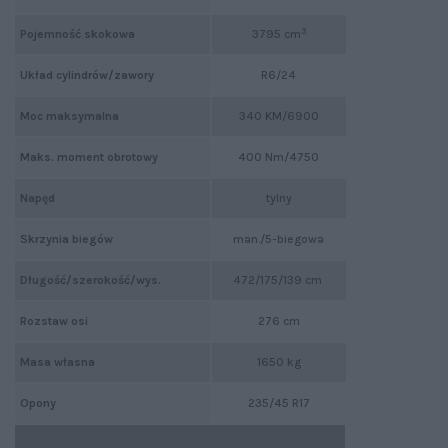
3
Pojemność skokowa
3795 cm
Układ cylindrów/zawory
R6/24
Moc maksymalna
340 KM/6900
Maks. moment obrotowy
400 Nm/4750
Napęd
tylny
Skrzynia biegów
man./5-biegowa
Długość/szerokość/wys.
472/175/139 cm
Rozstaw osi
276 cm
Masa własna
1650 kg
Opony
235/45 R17