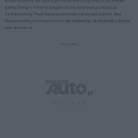
wszechobecne: od logotypu na listwie progowej przez kokpit,
gałkę dźwigni zmiany biegów aż po kolorowe przeszycia
na kierownicy. Pasy bezpieczeństwa nie są zaś czarne, lecz
dopasowano je kolorystycznie do nadwozia. Ta dbałość o detale
robi wrażenie.