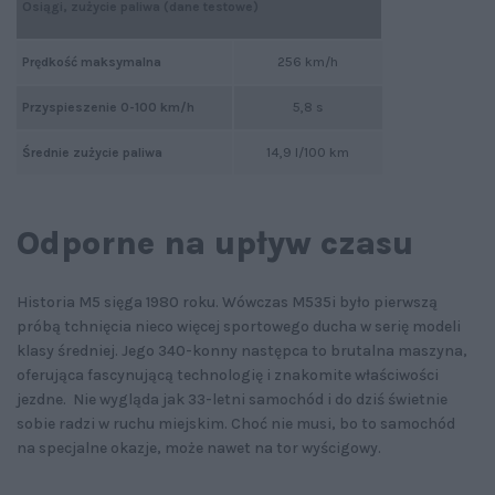
Osiągi, zużycie paliwa (dane testowe)
Prędkość maksymalna
256 km/h
Przyspieszenie 0-100 km/h
5,8 s
Średnie zużycie paliwa
14,9 l/100 km
Odporne na upływ czasu
Historia M5 sięga 1980 roku. Wówczas M535i było pierwszą
próbą tchnięcia nieco więcej sportowego ducha w serię modeli
klasy średniej. Jego 340-konny następca to brutalna maszyna,
oferująca fascynującą technologię i znakomite właściwości
jezdne. Nie wygląda jak 33-letni samochód i do dziś świetnie
sobie radzi w ruchu miejskim. Choć nie musi, bo to samochód
na specjalne okazje, może nawet na tor wyścigowy.