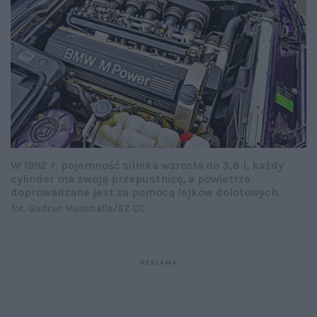
W 1992 r. pojemność silnika wzrosła do 3,8 l, każdy
cylinder ma swoją przepustnicę, a powietrze
doprowadzane jest za pomocą lejków dolotowych.
fot. Gudrun Muschalla/AZ CC