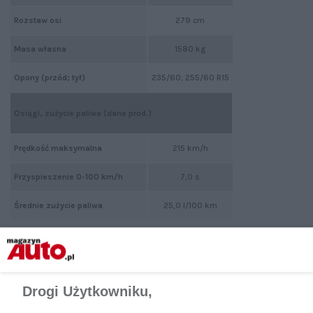
Rozstaw osi
279 cm
Masa własna
1580 kg
Opony (przód; tył)
235/60; 255/60 R15
Osiągi, zużycie paliwa (dane prod.)
Prędkość maksymalna
215 km/h
Przyspieszenie 0-100 km/h
7,0 s
Średnie zużycie paliwa
25,0 l/100 km
Udostępnij
Drogi Użytkowniku,