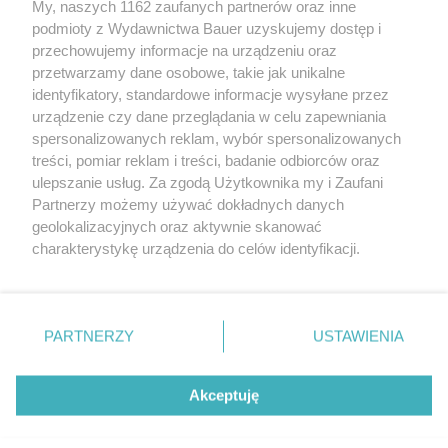
My, naszych 1162 zaufanych partnerów oraz inne
podmioty z Wydawnictwa Bauer uzyskujemy dostęp i
przechowujemy informacje na urządzeniu oraz
przetwarzamy dane osobowe, takie jak unikalne
identyfikatory, standardowe informacje wysyłane przez
urządzenie czy dane przeglądania w celu zapewniania
spersonalizowanych reklam, wybór spersonalizowanych
treści, pomiar reklam i treści, badanie odbiorców oraz
ulepszanie usług. Za zgodą Użytkownika my i Zaufani
Partnerzy możemy używać dokładnych danych
geolokalizacyjnych oraz aktywnie skanować
charakterystykę urządzenia do celów identyfikacji.
Ponieważ cenimy Twoją prywatność, prosimy o zgodę na
korzystanie z tych technologii poprzez kliknięcie
„Akceptuję”. Zgoda jest dobrowolna i zawsze możesz ją
zmienić/wycofać klikając przycisk ustawień prywatności
PARTNERZY
USTAWIENIA
znajdujący się w lewym dolnym rogu strony
. Niektóre
rodzaje przetwarzania danych nie wymagają zgody
Akceptuję
użytkownika, ale masz prawo sprzeciwić się takiemu
CZYTAJ TAKŻE
przetwarzaniu. Preferencje będą miały zastosowanie tylko
na tej witrynie.