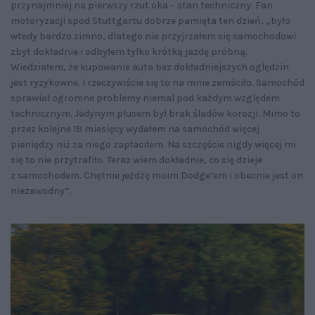
przynajmniej na pierwszy rzut oka – stan techniczny. Fan
motoryzacji spod Stuttgartu dobrze pamięta ten dzień, „było
wtedy bardzo zimno, dlatego nie przyjrzałem się samochodowi
zbyt dokładnie i odbyłem tylko krótką jazdę próbną.
Wiedziałem, że kupowanie auta bez dokładniejszych oględzin
jest ryzykowne. I rzeczywiście się to na mnie zemściło. Samochód
sprawiał ogromne problemy niemal pod każdym względem
technicznym. Jedynym plusem był brak śladów korozji. Mimo to
przez kolejne 18 miesięcy wydałem na samochód więcej
pieniędzy niż za niego zapłaciłem. Na szczęście nigdy więcej mi
się to nie przytrafiło. Teraz wiem dokładnie, co się dzieje
z samochodem. Chętnie jeżdżę moim Dodge’em i obecnie jest on
niezawodny”.