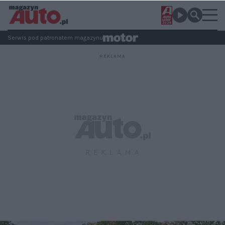
Serwis pod patronatem magazynu