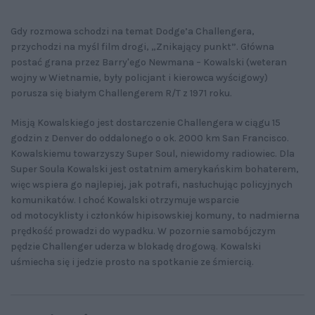
Gdy rozmowa schodzi na temat Dodge’a Challengera,
przychodzi na myśl film drogi, „Znikający punkt”. Główna
postać grana przez Barry'ego Newmana – Kowalski (weteran
wojny w Wietnamie, były policjant i kierowca wyścigowy)
porusza się białym Challengerem R/T z 1971 roku.
Misją Kowalskiego jest dostarczenie Challengera w ciągu 15
godzin z Denver do oddalonego o ok. 2000 km San Francisco.
Kowalskiemu towarzyszy Super Soul, niewidomy radiowiec. Dla
Super Soula Kowalski jest ostatnim amerykańskim bohaterem,
więc wspiera go najlepiej, jak potrafi, nasłuchując policyjnych
komunikatów. I choć Kowalski otrzymuje wsparcie
od motocyklisty i członków hipisowskiej komuny, to nadmierna
prędkość prowadzi do wypadku. W pozornie samobójczym
pędzie Challenger uderza w blokadę drogową. Kowalski
uśmiecha się i jedzie prosto na spotkanie ze śmiercią.