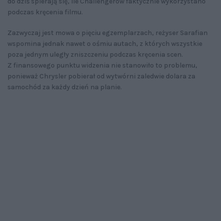
do dziś spierają się, ile Challengerów faktycznie wykorzystano
podczas kręcenia filmu.
Zazwyczaj jest mowa o pięciu egzemplarzach, reżyser Sarafian
wspomina jednak nawet o ośmiu autach, z których wszystkie
poza jednym uległy zniszczeniu podczas kręcenia scen.
Z finansowego punktu widzenia nie stanowiło to problemu,
ponieważ Chrysler pobierał od wytwórni zaledwie dolara za
samochód za każdy dzień na planie.