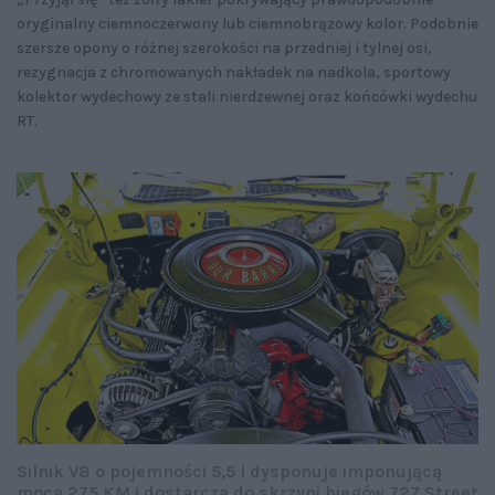
oryginalny ciemnoczerwony lub ciemnobrązowy kolor. Podobnie
szersze opony o różnej szerokości na przedniej i tylnej osi,
rezygnacja z chromowanych nakładek na nadkola, sportowy
kolektor wydechowy ze stali nierdzewnej oraz końcówki wydechu
RT.
Silnik V8 o pojemności 5,5 l dysponuje imponującą
mocą 275 KM i dostarcza do skrzyni biegów 727 Street