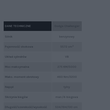
DANE TECHNICZNE
Dodge Challenger
Silnik
benzynowy
3
Pojemność skokowa
5572 cm
Układ cylindrów
V8
Moc maksymalna
275 KM/5000
Maks. moment obrotowy
460 Nm/3200
Napęd
tylny
Skrzynia biegów
man./4-biegowa
Długość/szerokość/wysokość
534/194/130 cm