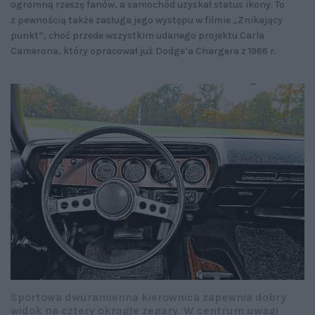
ogromną rzeszę fanów, a samochód uzyskał status ikony. To
z pewnością także zasługa jego występu w filmie „Znikający
punkt”, choć przede wszystkim udanego projektu Carla
Camerona, który opracował już Dodge’a Chargera z 1966 r.
Sportowa dwuramienna kierownica zapewnia dobry
widok na cztery okrągłe zegary. W centrum uwagi