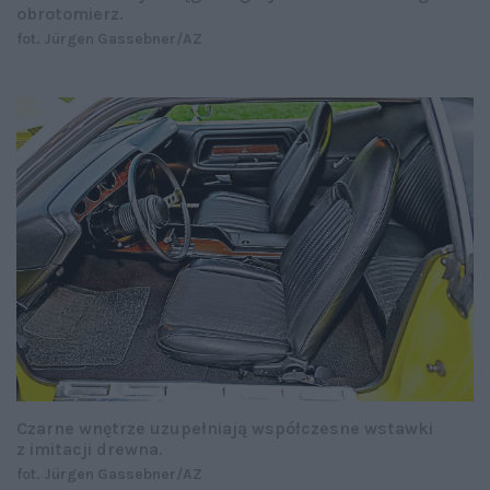
obrotomierz.
fot. Jürgen Gassebner/AZ
Czarne wnętrze uzupełniają współczesne wstawki
z imitacji drewna.
fot. Jürgen Gassebner/AZ