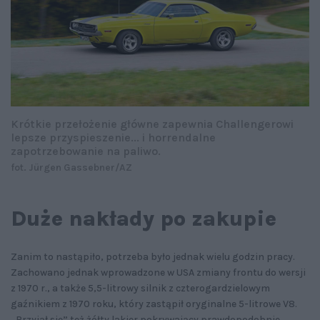
Krótkie przełożenie główne zapewnia Challengerowi
lepsze przyspieszenie... i horrendalne
zapotrzebowanie na paliwo.
fot. Jürgen Gassebner/AZ
Duże nakłady po zakupie
Zanim to nastąpiło, potrzeba było jednak wielu godzin pracy.
Zachowano jednak wprowadzone w USA zmiany frontu do wersji
z 1970 r., a także 5,5-litrowy silnik z czterogardzielowym
gaźnikiem z 1970 roku, który zastąpił oryginalne 5-litrowe V8.
„Przyjął się” też żółty lakier pokrywający prawdopodobnie