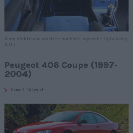
Mało efektowne wnętrze pochodzi wprost z Opla Astry
G (II).
Peugeot 406 Coupe (1997-
2004)
Ceny:
7-26 tys. zł