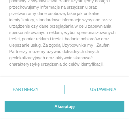
Wnętrzu przeniesionemu z modelu 407 brakuje
podmioty z Wydawnictwa Bauer uzyskujemy dostęp i
rasowości.
przechowujemy informacje na urządzeniu oraz
przetwarzamy dane osobowe, takie jak unikalne
identyfikatory, standardowe informacje wysyłane przez
Peugeot RCZ (2010-2015)
urządzenie czy dane przeglądania w celu zapewniania
spersonalizowanych reklam, wybór spersonalizowanych
treści, pomiar reklam i treści, badanie odbiorców oraz
Ceny:
27-70 tys. zł
ulepszanie usług. Za zgodą Użytkownika my i Zaufani
Partnerzy możemy używać dokładnych danych
geolokalizacyjnych oraz aktywnie skanować
charakterystykę urządzenia do celów identyfikacji.
Ponieważ cenimy Twoją prywatność, prosimy o zgodę na
korzystanie z tych technologii poprzez kliknięcie
„Akceptuję”. Zgoda jest dobrowolna i zawsze możesz ją
zmienić/wycofać klikając przycisk ustawień prywatności
PARTNERZY
USTAWIENIA
znajdujący się w lewym dolnym rogu strony
. Niektóre
rodzaje przetwarzania danych nie wymagają zgody
Akceptuję
użytkownika, ale masz prawo sprzeciwić się takiemu
Polecany silnik: 2.0 HDi
przetwarzaniu. Preferencje będą miały zastosowanie tylko
na tej witrynie.
3
Silnik: diesel, pojemność: 1997 cm
, moc: 163 KM,