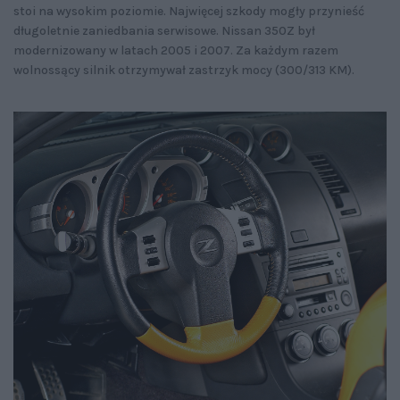
stoi na wysokim poziomie. Najwięcej szkody mogły przynieść
długoletnie zaniedbania serwisowe. Nissan 350Z był
modernizowany w latach 2005 i 2007. Za każdym razem
wolnossący silnik otrzymywał zastrzyk mocy (300/313 KM).