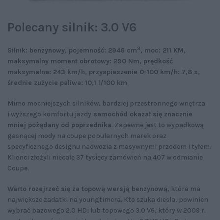
Polecany silnik: 3.0 V6
3
Silnik: benzynowy, pojemność: 2946 cm
, moc: 211 KM,
maksymalny moment obrotowy: 290 Nm, prędkość
maksymalna: 243 km/h, przyspieszenie 0-100 km/h: 7,8 s,
średnie zużycie paliwa: 10,1 l/100 km
Mimo mocniejszych silników, bardziej przestronnego wnętrza
i wyższego komfortu jazdy
samochód okazał się znacznie
mniej pożądany od poprzednika
. Zapewne jest to wypadkową
gasnącej mody na coupe popularnych marek oraz
specyficznego designu nadwozia z masywnymi przodem i tyłem.
Klienci złożyli niecałe 37 tysięcy zamówień na 407 w odmianie
Coupe.
Warto rozejrzeć się za topową wersją benzynową
, która ma
największe zadatki na youngtimera. Kto szuka diesla, powinien
wybrać bazowego 2.0 HDi lub topowego 3.0 V6, który w 2009 r.