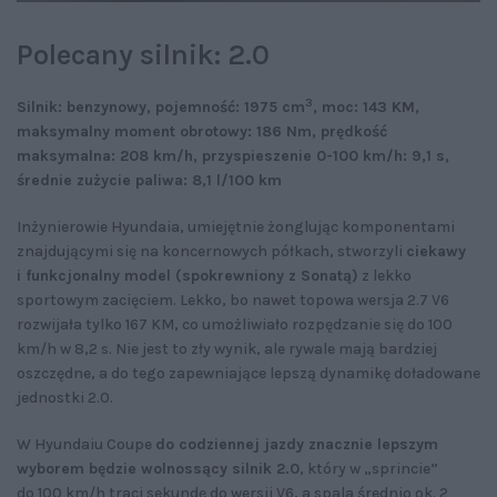
Polecany silnik: 2.0
3
Silnik: benzynowy, pojemność: 1975 cm
, moc: 143 KM,
maksymalny moment obrotowy: 186 Nm, prędkość
maksymalna: 208 km/h, przyspieszenie 0-100 km/h: 9,1 s,
średnie zużycie paliwa: 8,1 l/100 km
Inżynierowie Hyundaia, umiejętnie żonglując komponentami
znajdującymi się na koncernowych półkach, stworzyli
ciekawy
i funkcjonalny model (spokrewniony z Sonatą)
z lekko
sportowym zacięciem. Lekko, bo nawet topowa wersja 2.7 V6
rozwijała tylko 167 KM, co umożliwiało rozpędzanie się do 100
km/h w 8,2 s. Nie jest to zły wynik, ale rywale mają bardziej
oszczędne, a do tego zapewniające lepszą dynamikę doładowane
jednostki 2.0.
W Hyundaiu Coupe
do codziennej jazdy znacznie lepszym
wyborem będzie wolnossący silnik 2.0
, który w „sprincie”
do 100 km/h traci sekundę do wersji V6, a spala średnio ok. 2