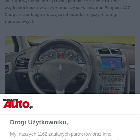
zastąpił wyraźnie mniej trwałą jednostkę 2.7 V6 HDi. Pod
względem kosztów utrzymania czy serwisowania Peugeot 407
Coupe nie odbiega znacząco od popularniejszych wersji
nadwoziowych.
Drogi Użytkowniku,
My, naszych 1162 zaufanych partnerów oraz inne