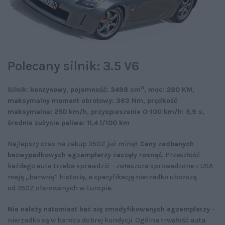
Polecany silnik: 3.5 V6
3
Silnik: benzynowy, pojemność: 3498 cm
, moc: 280 KM,
maksymalny moment obrotowy: 363 Nm, prędkość
maksymalna: 250 km/h, przyspieszenie 0-100 km/h: 5,9 s,
średnie zużycie paliwa: 11,4 l/100 km
Najlepszy czas na zakup 350Z już minął.
Ceny zadbanych
bezwypadkowych egzemplarzy zaczęły rosnąć.
Przeszłość
każdego auta trzeba sprawdzić – zwłaszcza sprowadzone z USA
mają „barwną” historię, a specyfikację nierzadko uboższą
od 350Z oferowanych w Europie.
Nie należy natomiast bać się zmodyfikowanych egzemplarzy
–
nierzadko są w bardzo dobrej kondycji. Ogólna trwałość auta