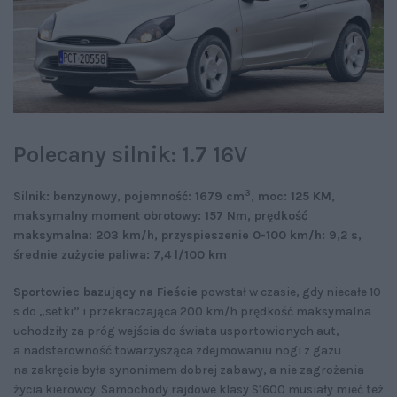
Polecany silnik: 1.7 16V
3
Silnik: benzynowy, pojemność: 1679 cm
, moc: 125 KM,
maksymalny moment obrotowy: 157 Nm, prędkość
maksymalna: 203 km/h, przyspieszenie 0-100 km/h: 9,2 s,
średnie zużycie paliwa: 7,4 l/100 km
Sportowiec bazujący na Fieście
powstał w czasie, gdy niecałe 10
s do „setki” i przekraczająca 200 km/h prędkość maksymalna
uchodziły za próg wejścia do świata usportowionych aut,
a nadsterowność towarzysząca zdejmowaniu nogi z gazu
na zakręcie była synonimem dobrej zabawy, a nie zagrożenia
życia kierowcy. Samochody rajdowe klasy S1600 musiały mieć też