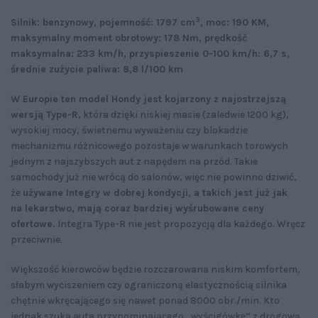
3
Silnik: benzynowy, pojemność: 1797 cm
, moc: 190 KM,
maksymalny moment obrotowy: 178 Nm, prędkość
maksymalna: 233 km/h, przyspieszenie 0-100 km/h: 6,7 s,
średnie zużycie paliwa: 8,8 l/100 km
W Europie ten model Hondy jest kojarzony z najostrzejszą
wersją Type-R
, która dzięki niskiej masie (zaledwie 1200 kg),
wysokiej mocy, świetnemu wyważeniu czy blokadzie
mechanizmu różnicowego pozostaje w warunkach torowych
jednym z najszybszych aut z napędem na przód. Takie
samochody już nie wrócą do salonów, więc nie powinno dziwić,
że
używane Integry w dobrej kondycji, a takich jest już jak
na lekarstwo, mają coraz bardziej wyśrubowane ceny
ofertowe.
Integra Type-R nie jest propozycją dla każdego. Wręcz
przeciwnie.
Większość kierowców będzie rozczarowana niskim komfortem,
słabym wyciszeniem czy ograniczoną elastycznością silnika
chętnie wkręcającego się nawet ponad 8000 obr./min. Kto
jednak szuka auta przypominającego „wyścigówkę” z drogową