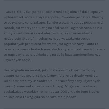
„Coupe dla ludu”
paradoksalnie może się okazać dużo lepszym
wyborem od modelu z wyższej półki. Powodów jest kilka. Główny
to oczywiście cena zakupu. Zainteresowanie coupe popularnych
marek jest w przypadku większości modeli ograniczone, co nie
sprzyja śrubowaniu kwot ofertowych, jak również uławia
negocjacje. Stopień mechanicznego wyszukania coupe
popularnych producentów często jest ograniczony –
auta te
bazują na samochodach miejskich czy kompaktowych.
Ułatwia
to naprawy oraz przekłada się na dużą bazę zamienników czy
używanych części.
Bez względu na model
, jaki postanowimy kupić, zwróćmy
uwagę na nadwozie, szyby, lampy, felgi oraz detale wnętrza.
Jeżeli stwierdzimy uszkodzenia – sprawdźmy ceny używanych
części (zamienniki często nie istnieją). Mogą się one okazać
zaskakująco wysokie (np. lampa za 1000 zł), a do tego trudne
do kupienia ze względu na bardzo małą podaż.