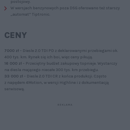
postojowy.
W wersjach benzynowych poza DSG oferowano też starszy
„automat” Tiptronic.
CENY
7000 zł
– Diesle 2.0 TDI PD z deklarowanymi przebiegami ok.
400 tys. km. Rynek się ich boi, więc ceny pikują.
16 000 zł
– Przeciętny budżet zakupowy topnieje. Wystarczy
na diesla mającego niecałe 300 tys. km przebiegu.
33 000 zł
– Diesle 2.0 TDI CR z końca produkcji. Często
z napędem 4Motion, w wersji Highline i z dokumentacją
serwisową.