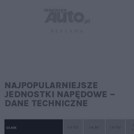
NAJPOPULARNIEJSZE
JEDNOSTKI NAPĘDOWE –
DANE TECHNICZNE
1.4 TSI
1.6 8V
1.8 TSI
SILNIK
T