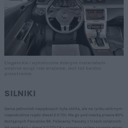
Eleganckie i wykończone dobrymi materiałami
wnętrze wciąż robi wrażenie. Jest też bardzo
przestronne.
SILNIKI
Gama jednostek napędowych była obfita, ale na rynku wtórnym
niepodzielnie rządzi diesel 2.0 TDI. Ma go pod maską prawie 80%
dostępnych Passatów B6. Polecamy Passaty z trzech ostatnich
lat produkcji – diesel 2.0 TDI CR z common railem sprawia mniej