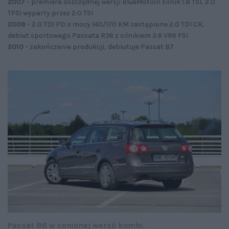
2007
- premiera oszczędnej wersji BlueMotion silnik 1.8 TSI, 2.0
TFSI wyparty przez 2.0 TSI
2008
- 2.0 TDI PD o mocy 140/170 KM zastąpione 2.0 TDI CR,
debiut sportowego Passata R36 z silnikiem 3.6 VR6 FSI
2010
- zakończenie produkcji, debiutuje Passat B7
Passat B6 w cenionej wersji kombi.