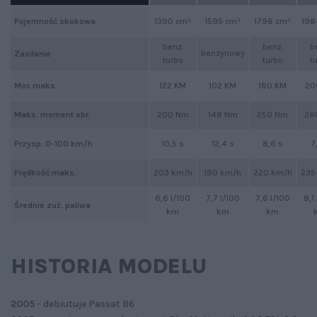
Pojemność skokowa
1390 cm³
1595 cm³
1798 cm³
198
benz.
benz.
b
benzynowy
Zasilanie
turbo
turbo
t
Moc maks.
122 KM
102 KM
160 KM
20
Maks. moment obr.
200 Nm
148 Nm
250 Nm
28
Przysp. 0-100 km/h
10,5 s
12,4 s
8,6 s
7
Prędkość maks.
203 km/h
190 km/h
220 km/h
235
6,6 l/100
7,7 l/100
7,6 l/100
8,1
Średnie zuż. paliwa
km
km
km
HISTORIA MODELU
2005
- debiutuje Passat B6