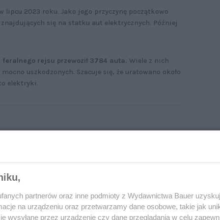
 lipcu 2023 roku. Jako jego przyczynę początkowo
najdujących się na statku aut elektrycznych. Później
feralnego rejsu przewoził 3784 auta.
Wiele z nich
b mocno uszkodzonych. Szacuje się, że uratowano około
o elektryki.
żar auta elektrycznego: jaki jest poziom
grożenia?
niku,
fanych partnerów oraz inne podmioty z Wydawnictwa Bauer uzyskuj
cje na urządzeniu oraz przetwarzamy dane osobowe, takie jak unika
je wysyłane przez urządzenie czy dane przeglądania w celu zapewn