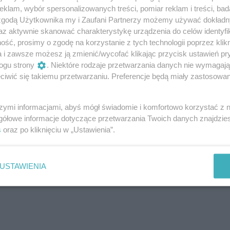
klam, wybór spersonalizowanych treści, pomiar reklam i treści, bad
BMW
 zgodą Użytkownika my i Zaufani Partnerzy możemy używać dokład
az aktywnie skanować charakterystykę urządzenia do celów identyfi
ść, prosimy o zgodę na korzystanie z tych technologii poprzez klikn
a i zawsze możesz ją zmienić/wycofać klikając przycisk ustawień pr
ogu strony
. Niektóre rodzaje przetwarzania danych nie wymagaj
iwić się takiemu przetwarzaniu. Preferencje będą miały zastosowanie
szymi informacjami, abyś mógł świadomie i komfortowo korzystać z
gółowe informacje dotyczące przetwarzania Twoich danych znajdzi
s
oraz po kliknięciu w „Ustawienia”.
USTAWIENIA