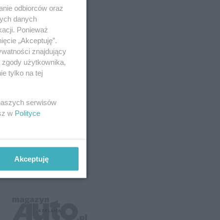
anie odbiorców oraz
nych danych
kacji. Ponieważ
ięcie „Akceptuję”.
ywatności znajdujący
ą zgody użytkownika,
 tylko na tej
 naszych serwisów
esz w
Polityce
Akceptuję