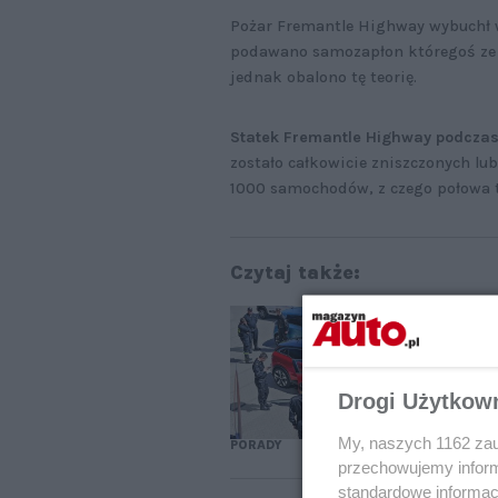
Pożar Fremantle Highway wybuchł w
podawano samozapłon któregoś ze z
jednak obalono tę teorię.
Statek Fremantle Highway podczas 
zostało całkowicie zniszczonych lu
1000 samochodów, z czego połowa t
Czytaj także:
Po
za
Drogi Użytkow
My, naszych 1162 zau
PORADY
przechowujemy informa
standardowe informac