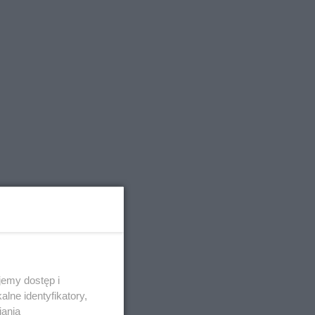
emy dostęp i
lne identyfikatory,
iania