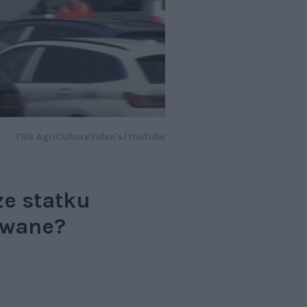
TSN AgriCultureVideo's/YouTube
ze statku
owane?