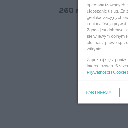
spersonalizowanych re
260 nowych aut 
ulepszanie usług. Za
geolokalizacyjnych or
cenimy Twoją prywatno
Zgoda jest dobrowoln
się w lewym dolnym r
ale masz prawo sprzec
witrynie.
Zapoznaj się z poniż
internetowych. Szcze
Prywatności
i
Cookie
PARTNERZY