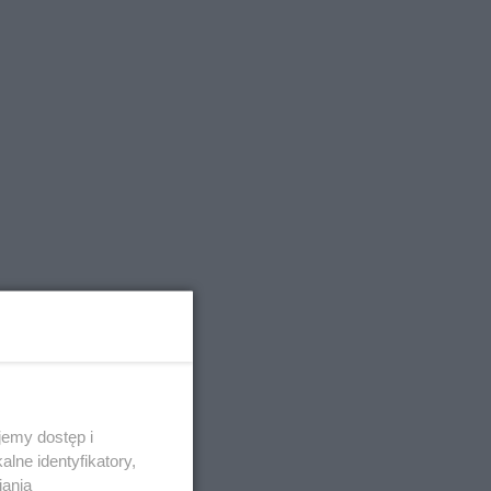
emy dostęp i
lne identyfikatory,
iania