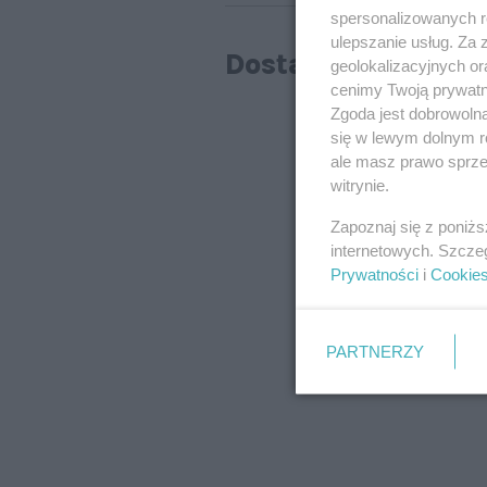
spersonalizowanych re
ulepszanie usług. Za
Dostawy od 2027 
geolokalizacyjnych or
cenimy Twoją prywatno
Zgoda jest dobrowoln
się w lewym dolnym r
ale masz prawo sprzec
witrynie.
Zapoznaj się z poniż
internetowych. Szcze
Prywatności
i
Cookie
PARTNERZY