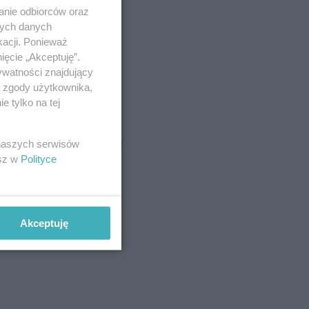
anie odbiorców oraz
nych danych
kacji. Ponieważ
ięcie „Akceptuję”.
ywatności znajdujący
ą zgody użytkownika,
 tylko na tej
 naszych serwisów
esz w
Polityce
Akceptuję