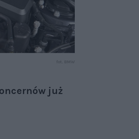
fot. BMW
oncernów już