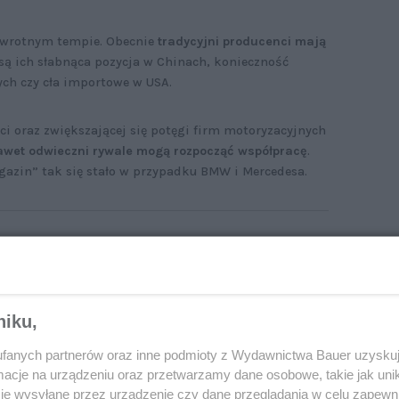
awrotnym tempie. Obecnie
tradycyjni producenci mają
są ich słabnąca pozycja w Chinach, konieczność
ch czy cła importowe w USA.
i oraz zwiększającej się potęgi firm motoryzacyjnych
awet odwieczni rywale mogą rozpocząć współpracę
.
azin” tak się stało w przypadku BMW i Mercedesa.
W zarasta w Chinach trawą. Rynek pokazuje,
o tu teraz rządzi
niku,
fanych partnerów oraz inne podmioty z Wydawnictwa Bauer uzyskuj
cje na urządzeniu oraz przetwarzamy dane osobowe, takie jak unika
je wysyłane przez urządzenie czy dane przeglądania w celu zapewn