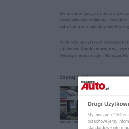
Świat motoryzacji zmienia się w z
coraz większe problemy
. Powodem 
wdrażania samochodów elektryczny
W obliczu powyższych niedogodnośc
z Państwa Środka okazuje się, że
n
Według niemieckiego „Manager Mag
Czytaj także:
BM
kt
Drogi Użytkow
My, naszych 1162 zau
przechowujemy informa
AKTUALNOŚCI
standardowe informac