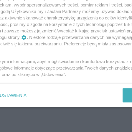
klam, wybór spersonalizowanych treści, pomiar reklam i treści, bad
 zgodą Użytkownika my i Zaufani Partnerzy możemy używać dokład
roku?
az aktywnie skanować charakterystykę urządzenia do celów identyfi
ść, prosimy o zgodę na korzystanie z tych technologii poprzez klikn
a i zawsze możesz ją zmienić/wycofać klikając przycisk ustawień pr
ogu strony
. Niektóre rodzaje przetwarzania danych nie wymagaj
iwić się takiemu przetwarzaniu. Preferencje będą miały zastosowanie
szymi informacjami, abyś mógł świadomie i komfortowo korzystać z
gółowe informacje dotyczące przetwarzania Twoich danych znajdzi
s
oraz po kliknięciu w „Ustawienia”.
USTAWIENIA