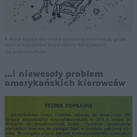
A może będzie dla Ciebie pomocną informacja, gdzie
można korzystnie kupić talony benzynowe?
rys. archiwum/Motor
…i niewesoły problem
amerykańskich kierowców