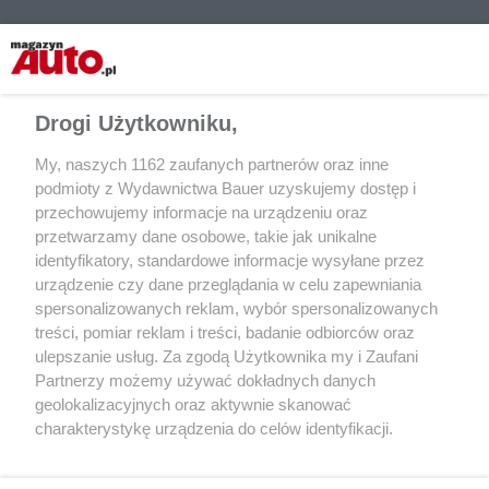
Drogi Użytkowniku,
My, naszych 1162 zaufanych partnerów oraz inne
podmioty z Wydawnictwa Bauer uzyskujemy dostęp i
przechowujemy informacje na urządzeniu oraz
przetwarzamy dane osobowe, takie jak unikalne
MOTOR RETRO
MOTOR RETRO
identyfikatory, standardowe informacje wysyłane przez
Szara rzeczywistość lakierów
Nowy Polonez – prez
urządzenie czy dane przeglądania w celu zapewniania
Polonezów i FSO 125p | „Motor”
z „Motoru” z 1997 r
spersonalizowanych reklam, wybór spersonalizowanych
12/1987
treści, pomiar reklam i treści, badanie odbiorców oraz
ulepszanie usług. Za zgodą Użytkownika my i Zaufani
Partnerzy możemy używać dokładnych danych
geolokalizacyjnych oraz aktywnie skanować
charakterystykę urządzenia do celów identyfikacji.
Ponieważ cenimy Twoją prywatność, prosimy o zgodę na
korzystanie z tych technologii poprzez kliknięcie