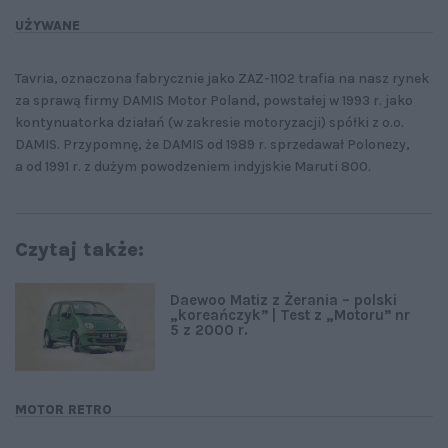
UŻYWANE
Tavria, oznaczona fabrycznie jako ZAZ-1102 trafia na nasz rynek
za sprawą firmy DAMIS Motor Poland, powstałej w 1993 r. jako
kontynuatorka działań (w zakresie motoryzacji) spółki z o.o.
DAMIS. Przypomnę, że DAMIS od 1989 r. sprzedawał Polonezy,
a od 1991 r. z dużym powodzeniem indyjskie Maruti 800.
Czytaj także:
Daewoo Matiz z Żerania – polski
„koreańczyk” | Test z „Motoru” nr
5 z 2000 r.
MOTOR RETRO