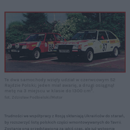
Te dwa samochody wzięły udział w czerwcowym 52
Rajdzie Polski; jeden miał awarię, a drugi osiągnął
3
metę na 3 miejscu w klasie do 1300 cm
.
fot. Zdzisław Podbielski/Motor
Trudności we współpracy z Rosją skłaniają Ukraińców do starań,
by rozszerzyć listę polskich części wmontowywanych do Tavrii.
Zostanie ona przedstawiona za jakiś czas, ale już wstępnie