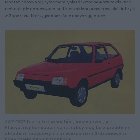
Montaż odbywa się systemem gniazdowym na 4 stanowiskach,
technologię opracowano pod kierunkiem przedstawicieli fabryki
w Zaporożu, którzy jednocześnie nadzorują pracę.
ZAZ-1102 Tavria to samochód, można rzec, już
klasycznej koncepcji konstrukcyjnej, bo z przednim
układem napędowym i uniwersalnym 3-drzwiowym
nadwoziem sypu hatchback.