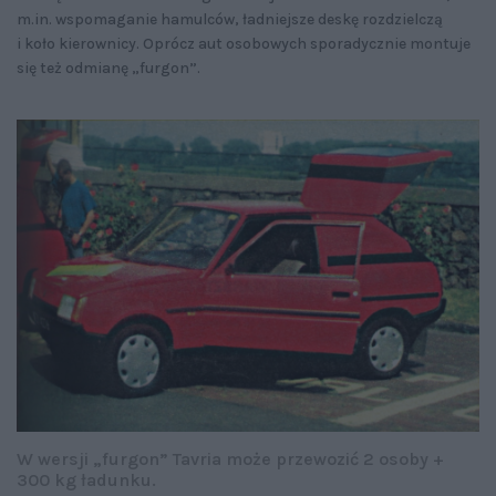
m.in. wspomaganie hamulców, ładniejsze deskę rozdzielczą
i koło kierownicy. Oprócz aut osobowych sporadycznie montuje
się też odmianę „furgon”.
W wersji „furgon” Tavria może przewozić 2 osoby +
300 kg ładunku.