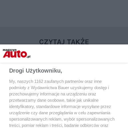
CZYTAJ TAKŻE
Drogi Użytkowniku,
My, naszych 1162 zaufanych partnerów oraz inne
podmioty z Wydawnictwa Bauer uzyskujemy dostęp i
przechowujemy informacje na urządzeniu oraz
przetwarzamy dane osobowe, takie jak unikalne
identyfikatory, standardowe informacje wysyłane przez
urządzenie czy dane przeglądania w celu zapewniania
MOTOR RETRO
MOTOR RETRO
spersonalizowanych reklam, wybór spersonalizowanych
Zaporożec ZAZ 968 – test | „Motor”
Szara rzeczywistość
treści, pomiar reklam i treści, badanie odbiorców oraz
nr 23 z 1974 r.
Polonezów i FSO 125p