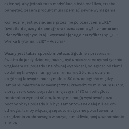
dziennej. Aby jednak taka modyfikacja była możliwa, trzeba
pamiętać, że sam produkt musi spełniać pewne wymagania.
Konieczne jest posiadanie przez niego oznaczenia „RL”
(światła do jazdy dziennej) oraz oznaczenia „E” z numerem
identyfikacyjnym kraju wystawiającego certyfikat
(np. „E11” –
Wielka Brytania, „E12” – Austria).
Ważny jest także sposób montażu.
Zgodnie z przepisami:
światła do jazdy dziennej muszą być umieszczone symetrycznie
względem osi pojazdu i na równej wysokości, odległość od ziemi
do dolnej krawędzi lampy to minimalnie 25 cm, a od ziemi
do górnej krawędzi maksymalnie 150 cm, odległość między
lampami mierzona od wewnętrznej krawędzi to minimum 60 cm,
a przy szerokości pojazdu mniejszej niż 130 cm odległość
minimalna wynosi 40 cm, lampy nie mogą wystawać poza
boczny obrys pojazdu lub być zamontowane dalej niż 40 cm
od niego, lampy włączają się automatycznie po ustawieniu
urządzenia zapłonowego w pozycji umożliwiającej uruchomienie
silnika.