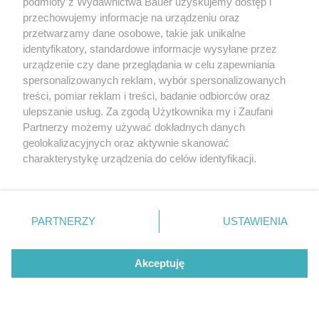
i tylną, na pozostałe nie powinno się przyklejać nawet
podmioty z Wydawnictwa Bauer uzyskujemy dostęp i
przezroczystej folii, ponieważ może to wpłynąć na homologację
przechowujemy informacje na urządzeniu oraz
samochodu jako całości. Nie warto więc ryzykować i wydawać
przetwarzamy dane osobowe, takie jak unikalne
zbędnie pieniędzy.
identyfikatory, standardowe informacje wysyłane przez
urządzenie czy dane przeglądania w celu zapewniania
spersonalizowanych reklam, wybór spersonalizowanych
Demontowanie wyposażenia
treści, pomiar reklam i treści, badanie odbiorców oraz
ulepszanie usług. Za zgodą Użytkownika my i Zaufani
Partnerzy możemy używać dokładnych danych
geolokalizacyjnych oraz aktywnie skanować
charakterystykę urządzenia do celów identyfikacji.
Ponieważ cenimy Twoją prywatność, prosimy o zgodę na
korzystanie z tych technologii poprzez kliknięcie
„Akceptuję”. Zgoda jest dobrowolna i zawsze możesz ją
zmienić/wycofać klikając przycisk ustawień prywatności
PARTNERZY
USTAWIENIA
znajdujący się w lewym dolnym rogu strony
. Niektóre
rodzaje przetwarzania danych nie wymagają zgody
Akceptuję
użytkownika, ale masz prawo sprzeciwić się takiemu
przetwarzaniu. Preferencje będą miały zastosowanie tylko
na tej witrynie.