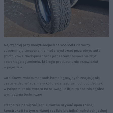
Najczęściej przy modyfikacjach samochodu kierowcy
zapominają, że
opona nie może wystawać poza obrys auta
(błotników)
. Niedopuszczane jest zatem stosowanie zbyt
szerokiego ogumienia, którego producent nie przewidział
w pojeździe.
Co ciekawe, w dokumentach homologacyjnych znajdują się
„zatwierdzone” rozmiary kół dla danego samochodu. Jednak
w Polsce nikt nie zwraca na to uwagi, o ile auto spełnia ogólne
wymagania techniczne.
Trzeba też pamiętać, że
nie można używać opon różnej
konstrukcji (w tym o różnej rzeźbie bieżnika) na kołach jednej