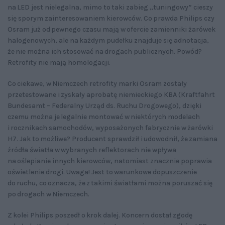
na LED jest nielegalna, mimo to taki zabieg „tuningowy” cieszy
się sporym zainteresowaniem kierowców. Co prawda Philips czy
Osram już od pewnego czasu mają w ofercie zamienniki żarówek
halogenowych, ale na każdym pudełku znajduje się adnotacja,
że nie można ich stosować na drogach publicznych. Powód?
Retrofity nie mają homologacji.
Co ciekawe, w Niemczech retrofity marki Osram zostały
przetestowane i zyskały aprobatę niemieckiego KBA (Kraftfahrt
Bundesamt – Federalny Urząd ds. Ruchu Drogowego), dzięki
czemu można je legalnie montować w niektórych modelach
i rocznikach samochodów, wyposażonych fabrycznie w żarówki
H7. Jak to możliwe? Producent sprawdził i udowodnił, że zamiana
źródła światła w wybranych reflektorach nie wpływa
na oślepianie innych kierowców, natomiast znacznie poprawia
oświetlenie drogi. Uwaga! Jest to warunkowe dopuszczenie
do ruchu, co oznacza, że z takimi światłami można poruszać się
po drogach w Niemczech.
Z kolei Philips poszedł o krok dalej. Koncern dostał zgodę