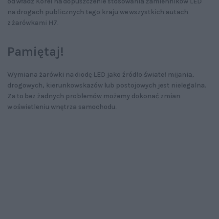
od władz Korei na dopuszczenie stosowania zamienników LED
na drogach publicznych tego kraju we wszystkich autach
z żarówkami H7.
Pamiętaj!
Wymiana żarówki na diodę LED jako źródło świateł mijania,
drogowych, kierunkowskazów lub postojowych jest nielegalna.
Za to bez żadnych problemów możemy dokonać zmian
w oświetleniu wnętrza samochodu.