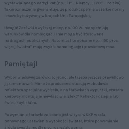
wystawiającego certyfikat
(np. „E1” – Niemcy, „E20” – Polska).
Takie oznaczenie gwarantuje, że produkt spełnia wszelkie normy
i może być używany w krajach Unii Europejskiej.
Uwaga! Żarówki o wyższej mocy, np. 100 W, nie spełniają
warunków dla homologacji i nie mogą być stosowane
na drogach publicznych. Natomiast te opisane np.: „150 proc.
więcej światła” mają zwykle homologację i prawidłową moc.
Pamiętaj!
Wybór właściwej żarówki to jedno, ale trzeba jeszcze prawidłowo
ją zamontować. Mimo że producenci stosują w obudowie
reflektora specjalne wycięcia, a na żarówkach wypustki, czasem
kierowcy montują je niewłaściwie. Efekt? Reflektor oślepia lub
świeci zbyt słabo.
Po wymianie żarówki zalecana jest wizyta w SKP w celu
ponownego ustawienia wysokości świateł, które po wymianie
źródła światła mogły ulec rozregulowaniu.