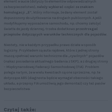
element w aucie (dotyczy to elementów odpowiedzialnych
za bezpieczeństwo),
należy wybierać części ze znakiem
homologacji „E”
, który informuje, że dany element został
dopuszczony do użytkowania na drogach publicznych. A jeśli
modyfikujemy wyposażenie samochodu, np. chcemy założyć
światła do jazdy dziennej, trzeba dodatkowo
przestrzegać
przepisów dotyczących warunków technicznych dla pojazdów
.
Niestety, nie w każdym przypadku prawo działa w sposób
logiczny. Przykładem są auta rajdowe, które z jednej strony
muszą spełniać warunki techniczne dla „cywilnych” pojazdów
(nakaz posiadania aktualnego badania z SKP), a z drugiej strony
– Międzynarodowej Federacji Samochodowej (FIA). Problem
polega na tym, że w wielu kwestiach są one sprzeczne, np. te
dotyczące ABS (diagnosta będzie wymagał obecności takiego
układu, a przepisy FIA umożliwią jego demontaż) czy też pasów
bezpieczeństwa.
Czytaj także: