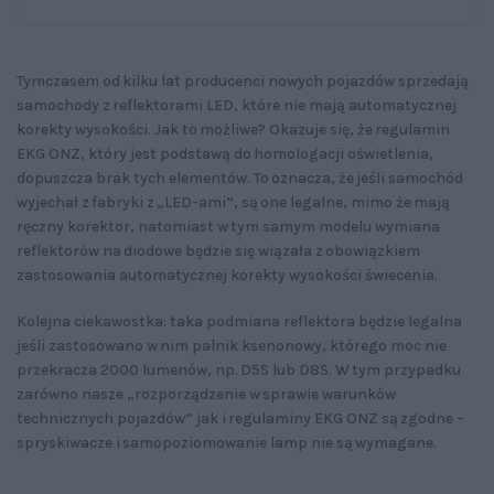
Tymczasem od kilku lat producenci nowych pojazdów sprzedają
samochody z reflektorami LED, które nie mają automatycznej
korekty wysokości. Jak to możliwe? Okazuje się, że regulamin
EKG ONZ, który jest podstawą do homologacji oświetlenia,
dopuszcza brak tych elementów. To oznacza, że jeśli samochód
wyjechał z fabryki z „LED-ami”, są one legalne, mimo że mają
ręczny korektor, natomiast w tym samym modelu wymiana
reflektorów na diodowe będzie się wiązała z obowiązkiem
zastosowania automatycznej korekty wysokości świecenia.
Kolejna ciekawostka: taka podmiana reflektora będzie legalna
jeśli zastosowano w nim palnik ksenonowy, którego moc nie
przekracza 2000 lumenów, np. D5S lub D8S. W tym przypadku
zarówno nasze „rozporządzenie w sprawie warunków
technicznych pojazdów” jak i regulaminy EKG ONZ są zgodne –
spryskiwacze i samopoziomowanie lamp nie są wymagane.