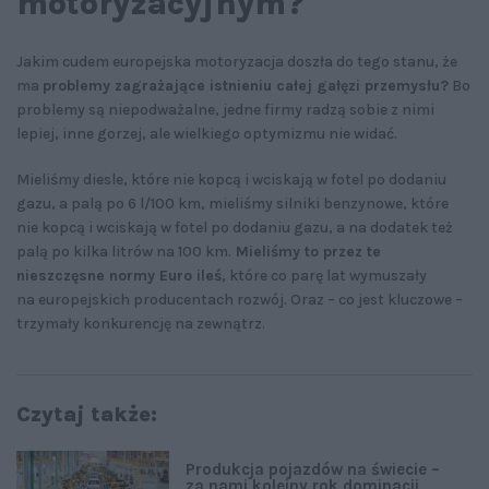
motoryzacyjnym?
Jakim cudem europejska motoryzacja doszła do tego stanu, że
ma
problemy zagrażające istnieniu całej gałęzi przemysłu?
Bo
problemy są niepodważalne, jedne firmy radzą sobie z nimi
lepiej, inne gorzej, ale wielkiego optymizmu nie widać.
Mieliśmy diesle, które nie kopcą i wciskają w fotel po dodaniu
gazu, a palą po 6 l/100 km, mieliśmy silniki benzynowe, które
nie kopcą i wciskają w fotel po dodaniu gazu, a na dodatek też
palą po kilka litrów na 100 km.
Mieliśmy to przez te
nieszczęsne normy Euro ileś
, które co parę lat wymuszały
na europejskich producentach rozwój. Oraz – co jest kluczowe –
trzymały konkurencję na zewnątrz.
Czytaj także:
Produkcja pojazdów na świecie –
za nami kolejny rok dominacji