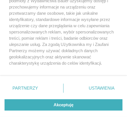
podmioty z Wydawnictwa Bauer uzyskujemy dostęp i
Ford
przechowujemy informacje na urządzeniu oraz
przetwarzamy dane osobowe, takie jak unikalne
identyfikatory, standardowe informacje wysyłane przez
urządzenie czy dane przeglądania w celu zapewniania
spersonalizowanych reklam, wybór spersonalizowanych
treści, pomiar reklam i treści, badanie odbiorców oraz
ulepszanie usług. Za zgodą Użytkownika my i Zaufani
Partnerzy możemy używać dokładnych danych
geolokalizacyjnych oraz aktywnie skanować
charakterystykę urządzenia do celów identyfikacji.
Ponieważ cenimy Twoją prywatność, prosimy o zgodę na
korzystanie z tych technologii poprzez kliknięcie
„Akceptuję”. Zgoda jest dobrowolna i zawsze możesz ją
zmienić/wycofać klikając przycisk ustawień prywatności
PARTNERZY
USTAWIENIA
znajdujący się w lewym dolnym rogu strony
. Niektóre
rodzaje przetwarzania danych nie wymagają zgody
Akceptuję
użytkownika, ale masz prawo sprzeciwić się takiemu
przetwarzaniu. Preferencje będą miały zastosowanie tylko
na tej witrynie.