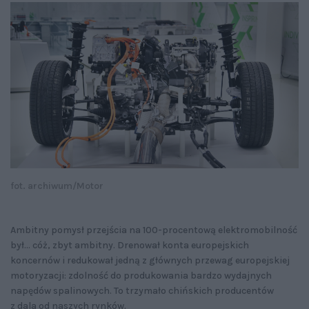
fot. archiwum/Motor
Ambitny pomysł przejścia na 100-procentową elektromobilność
był... cóż, zbyt ambitny. Drenował konta europejskich
koncernów i redukował jedną z głównych przewag europejskiej
motoryzacji: zdolność do produkowania bardzo wydajnych
napędów spalinowych. To trzymało chińskich producentów
z dala od naszych rynków.