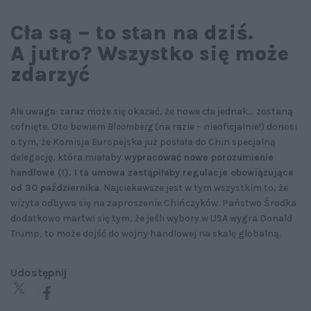
Cła są – to stan na dziś.
A jutro? Wszystko się może
zdarzyć
Ale uwaga: zaraz może się okazać, że nowe cła jednak… zostaną
cofnięte. Oto bowiem
Bloomberg
(na razie – nieoficjalnie!) donosi
o tym, że Komisja Europejska już posłała do Chin specjalną
delegację, która miałaby
wypracować nowe porozumienie
handlowe (!). I ta umowa zastąpiłaby regulacje obowiązujące
od 30 października
. Najciekawsze jest w tym wszystkim to, że
wizyta odbywa się na zaproszenie Chińczyków. Państwo Środka
dodatkowo martwi się tym, że jeśli wybory w USA wygra Donald
Trump, to może dojść do wojny handlowej na skalę globalną.
Udostępnij