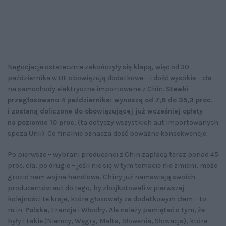
Negocjacje ostatecznie zakończyły się klapą, więc od 30
października w UE obowiązują dodatkowe – i dość wysokie – cła
na samochody elektryczne importowane z Chin.
Stawki
przegłosowano 4 października: wynoszą od 7,8 do 35,3 proc.
i zostaną doliczone do obowiązującej już wcześniej opłaty
na poziomie 10 proc.
(ta dotyczy wszystkich aut importowanych
spoza Unii). Co finalnie oznacza dość poważne konsekwencje.
Po pierwsze – wybrani producenci z Chin zapłacą teraz ponad 45
proc. cła, po drugie – jeśli nic się w tym temacie nie zmieni, może
grozić nam wojna handlowa. Chiny już namawiają swoich
producentów aut do tego, by zbojkotowali w pierwszej
kolejności te kraje, które głosowały za dodatkowym cłem – to
m.in.
Polska
, Francja i Włochy
.
Ale należy pamiętać o tym, że
były i takie (Niemcy, Węgry, Malta, Słowenia, Słowacja), które