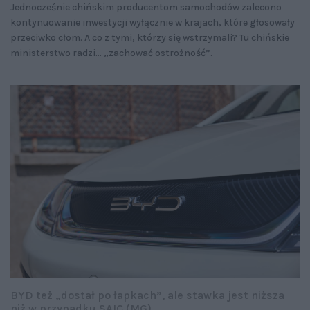
Jednocześnie chińskim producentom samochodów zalecono
kontynuowanie inwestycji wyłącznie w krajach, które głosowały
przeciwko cłom. A co z tymi, którzy się wstrzymali? Tu chińskie
ministerstwo radzi… „zachować ostrożność”.
BYD też „dostał po łapkach”, ale stawka jest niższa
niż w przypadku SAIC (MG).