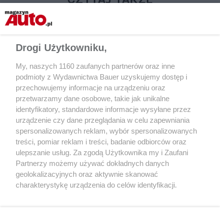
Drogi Użytkowniku,
My, naszych 1160 zaufanych partnerów oraz inne
podmioty z Wydawnictwa Bauer uzyskujemy dostęp i
przechowujemy informacje na urządzeniu oraz
przetwarzamy dane osobowe, takie jak unikalne
identyfikatory, standardowe informacje wysyłane przez
urządzenie czy dane przeglądania w celu zapewniania
AKTUALNOŚCI
AKTUALNOŚCI
spersonalizowanych reklam, wybór spersonalizowanych
GAC – kolejny chiński producent aut
Chińska marka sam
treści, pomiar reklam i treści, badanie odbiorców oraz
– wchodzi do Polski. Zacznie
Avatr pozywa influe
ulepszanie usług. Za zgodą Użytkownika my i Zaufani
od trzech modeli
1,4 mln dolarów. Po
Partnerzy możemy używać dokładnych danych
geolokalizacyjnych oraz aktywnie skanować
charakterystykę urządzenia do celów identyfikacji.
Ponieważ cenimy Twoją prywatność, prosimy o zgodę na
korzystanie z tych technologii poprzez kliknięcie
„Akceptuję”. Zgoda jest dobrowolna i zawsze możesz ją