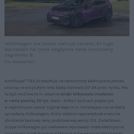
Volkswagen ma zamiar walczyć cenami, do tego
wprowadzi na rynek względnie tanie crossovery
segmentu B.
Fot. Newspress
Konkluzja? T&E przewiduje, że samochody elektryczne jednak
urosną i w przyszłym roku będą stanowić 20-24 proc. rynku. Ma
to być możliwe m.in. właśnie
dzięki kilkunastu modelom
w cenie poniżej 25 tys. euro
– kilka z tych aut pojawi już
w najbliższym czasie. Sygnał daje m.in. borykający się ze słabą
sprzedażą Volkswagen, który właśnie zapowiedział znaczne
obniżenie bazowej ceny podstawowej wersji ID3. Dodatkowo,
Grupa Volkswagen już niebawem wprowadzi małe elektryczne
crossovery produkowane w fabryce w Saragossie (Hiszpania).