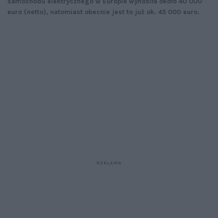
samochodu elektrycznego w Europie wynosiła około 40 000
euro (netto), natomiast obecnie jest to już ok. 45 000 euro.