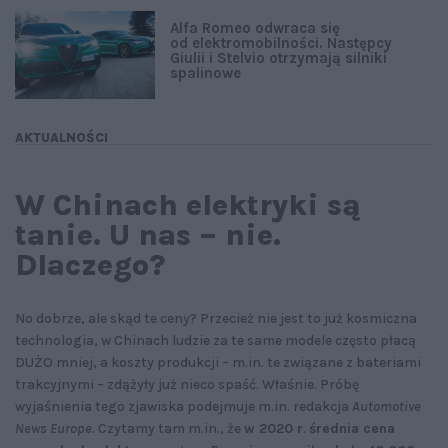
Alfa Romeo odwraca się
od elektromobilności. Następcy
Giulii i Stelvio otrzymają silniki
spalinowe
AKTUALNOŚCI
W Chinach elektryki są
tanie. U nas – nie.
Dlaczego?
No dobrze, ale skąd te ceny? Przecież nie jest to już kosmiczna
technologia, w Chinach ludzie za te same modele często płacą
DUŻO mniej, a koszty produkcji – m.in. te związane z bateriami
trakcyjnymi – zdążyły już nieco spaść. Właśnie. Próbę
wyjaśnienia tego zjawiska podejmuje m.in. redakcja
Automotive
News Europe
. Czytamy tam m.in., że
w 2020 r
.
średnia cena