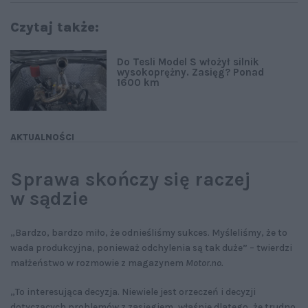
Czytaj także:
Do Tesli Model S włożył silnik
wysokoprężny. Zasięg? Ponad
1600 km
AKTUALNOŚCI
Sprawa skończy się raczej
w sądzie
„Bardzo, bardzo miło, że odnieśliśmy sukces. Myśleliśmy, że to
wada produkcyjna, ponieważ odchylenia są tak duże” – twierdzi
małżeństwo w rozmowie z magazynem
Motor.no.
„To interesująca decyzja. Niewiele jest orzeczeń i decyzji
dotyczących problemów z zasięgiem, właśnie dlatego, że trudno