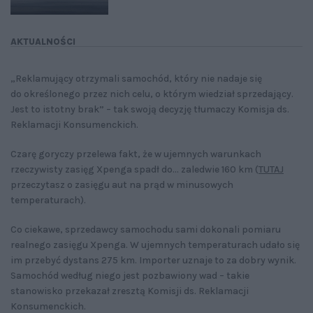
AKTUALNOŚCI
„Reklamujący otrzymali samochód, który nie nadaje się
do określonego przez nich celu, o którym wiedział sprzedający.
Jest to istotny brak” – tak swoją decyzję tłumaczy Komisja ds.
Reklamacji Konsumenckich.
Czarę goryczy przelewa fakt, że w ujemnych warunkach
rzeczywisty zasięg Xpenga spadł do... zaledwie 160 km (
TUTAJ
przeczytasz o zasięgu aut na prąd w minusowych
temperaturach).
Co ciekawe, sprzedawcy samochodu sami dokonali pomiaru
realnego zasięgu Xpenga. W ujemnych temperaturach udało się
im przebyć dystans 275 km. Importer uznaje to za dobry wynik.
Samochód według niego jest pozbawiony wad – takie
stanowisko przekazał zresztą Komisji ds. Reklamacji
Konsumenckich.