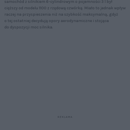
samochód z silnikiem 6-cylindrowym o pojemności 3 l był
cięższy od modelu 1100 z rzędową czwórką. Miało to jednak wpływ
raczej na przyspieszenia niż na szybkość maksymalną, gdyż
o tej ostatniej decydują opory aerodynamiczne i stojąca
do dyspozycji moc silnika.