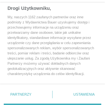
Drogi Użytkowniku,
My, naszych 1162 zaufanych partnerów oraz inne
podmioty z Wydawnictwa Bauer uzyskujemy dostęp i
przechowujemy informacje na urządzeniu oraz
przetwarzamy dane osobowe, takie jak unikalne
identyfikatory, standardowe informacje wysyłane przez
urządzenie czy dane przeglądania w celu zapewniania
UŻYWANE
MOTOR RETRO
spersonalizowanych reklam, wybór spersonalizowanych
Używana Sierra RS Cosworth –
Ford Escort i Orion 
treści, pomiar reklam i treści, badanie odbiorców oraz
Ford, który motoryzacyjnej
na mutanty | Wrażeni
ulepszanie usług. Za zgodą Użytkownika my i Zaufani
arystokracji się nie kłaniał
z „Motoru” z 1990 r.
Partnerzy możemy używać dokładnych danych
geolokalizacyjnych oraz aktywnie skanować
charakterystykę urządzenia do celów identyfikacji.
Ponieważ cenimy Twoją prywatność, prosimy o zgodę na
korzystanie z tych technologii poprzez kliknięcie
„Akceptuję”. Zgoda jest dobrowolna i zawsze możesz ją
zmienić/wycofać klikając przycisk ustawień prywatności
PARTNERZY
USTAWIENIA
znajdujący się w lewym dolnym rogu strony
. Niektóre
rodzaje przetwarzania danych nie wymagają zgody