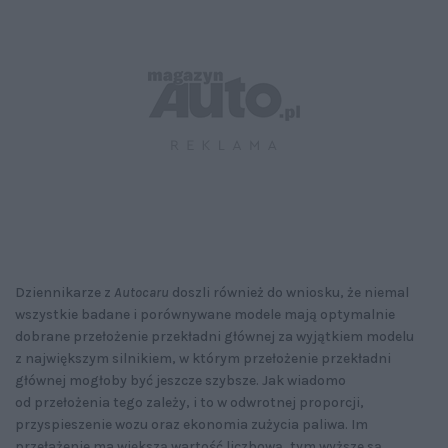
Dziennikarze z
Autocaru
doszli również do wniosku, że niemal
wszystkie badane i porównywane modele mają optymalnie
dobrane przełożenie przekładni głównej za wyjątkiem modelu
z największym silnikiem, w którym przełożenie przekładni
głównej mogłoby być jeszcze szybsze. Jak wiadomo
od przełożenia tego zależy, i to w odwrotnej proporcji,
przyspieszenie wozu oraz ekonomia zużycia paliwa. Im
przełażenie ma większą wartość liczbową, tym wyższe są