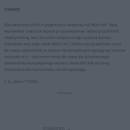
PORADY
3
Dla odmiany silniki o pojemności większej niż 1600 cm
dają
wprawdzie znacznie lepsze przyspieszenia i wyższą szybkość
maksymalną, lecz kosztem zwiększonego zużycia paliwa.
3
Optimum leży więc około 1600 cm
. Odnosząc tę wartość mocy
do masy samochodu w stanie nie obciążonym wyciągnąć można
wniosek nr 2 – optimum mocy do masy dla przeciętnego
samochodu europejskiego wynosi około 100 KM na tonę.
Oczywiście dla samochodu nie obciążonego.
T. S. „Motor” 7/1970