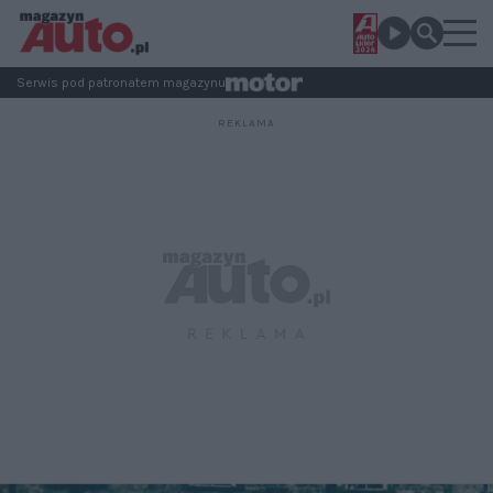
Serwis pod patronatem magazynu