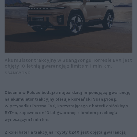
Akumulator trakcyjny w SsangYongu Torresie EVX jest
objęty 10-letnią gwarancją z limitem 1 mln km.
SSANGYONG
Obecnie w Polsce bodajże najbardziej imponującą gwarancję
na akumulator trakcyjny oferuje koreański SsangYong.
W przypadku Torresa EVX, korzystającego z baterii chińskiego
BYD-a, zapewnia on 10 lat gwarancji z limitem przebiegu
wynoszącym 1 mln km.
Z kolei
bateria trakcyjna Toyoty bZ4X jest objęta gwarancją