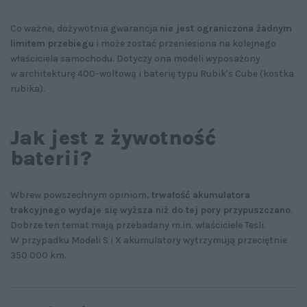
Co ważne, dożywotnia gwarancja
nie jest ograniczona żadnym
limitem przebiegu
i może zostać przeniesiona na kolejnego
właściciela samochodu. Dotyczy ona modeli wyposażony
w architekturę 400-woltową i baterię typu Rubik's Cube (kostka
rubika).
Jak jest z żywotność
baterii?
Wbrew powszechnym opiniom,
trwałość akumulatora
trakcyjnego wydaje się wyższa niż do tej pory przypuszczano
.
Dobrze ten temat mają przebadany m.in. właściciele Tesli.
W przypadku Modeli S i X akumulatory wytrzymują przeciętnie
350 000 km.