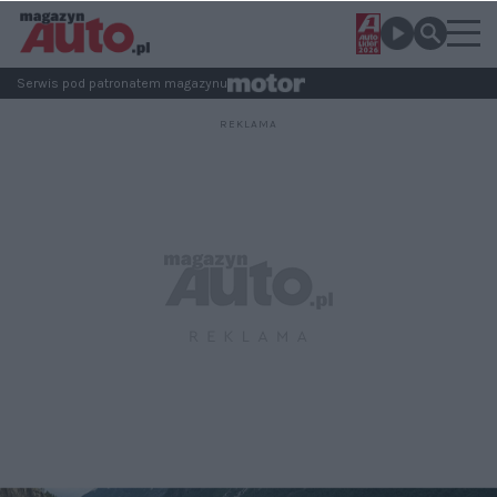
Serwis pod patronatem magazynu