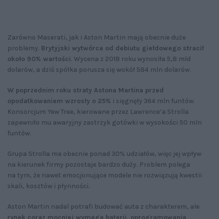
Zarówno Maserati, jak i Aston Martin mają obecnie duże
problemy.
Brytyjski wytwórca od debiutu giełdowego stracił
około 90% wartości
. Wycena z 2018 roku wynosiła 5,8 mld
dolarów, a dziś spółka porusza się wokół 584 mln dolarów.
W poprzednim roku straty Astona Martina przed
opodatkowaniem wzrosły o 25%
i sięgnęły 364 mln funtów.
Konsorcjum Yew Tree, kierowane przez Lawrence’a Strolla
zapewniło mu awaryjny zastrzyk gotówki w wysokości 50 mln
funtów.
Grupa Strolla ma obecnie ponad 30% udziałów, więc jej wpływ
na kierunek firmy pozostaje bardzo duży. Problem polega
na tym, że nawet emocjonujące modele nie rozwiązują kwestii
skali, kosztów i płynności.
Aston Martin nadal potrafi budować auta z charakterem, ale
rynek coraz mocniej wymaga baterii, oprogramowania