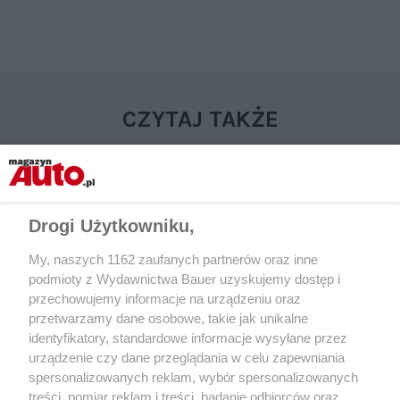
CZYTAJ TAKŻE
Drogi Użytkowniku,
My, naszych 1162 zaufanych partnerów oraz inne
podmioty z Wydawnictwa Bauer uzyskujemy dostęp i
przechowujemy informacje na urządzeniu oraz
przetwarzamy dane osobowe, takie jak unikalne
identyfikatory, standardowe informacje wysyłane przez
AKTUALNOŚCI
NOWOŚCI
urządzenie czy dane przeglądania w celu zapewniania
F1: Astony Martiny jako auta
Aston Martin DBX 70
spersonalizowanych reklam, wybór spersonalizowanych
bezpieczeństwa i medyczne
seryjny SUV świata
treści, pomiar reklam i treści, badanie odbiorców oraz