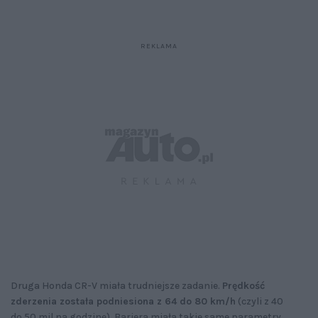
Druga Honda CR-V miała trudniejsze zadanie.
Prędkość
zderzenia została podniesiona z 64 do 80 km/h
(czyli z 40
do 50 mil na godzinę). Bariera miała takie same parametry,