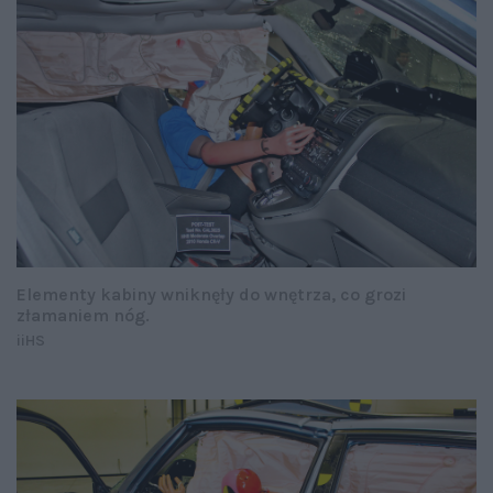
Elementy kabiny wniknęły do wnętrza, co grozi
złamaniem nóg.
iiHS