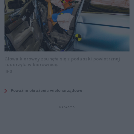
Głowa kierowcy zsunęła się z poduszki powietrznej
i uderzyła w kierownicę.
IIHS
Poważne obrażenia wielonarządowe