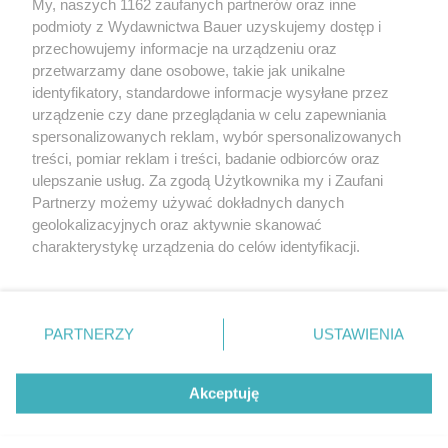
My, naszych 1162 zaufanych partnerów oraz inne
podmioty z Wydawnictwa Bauer uzyskujemy dostęp i
przechowujemy informacje na urządzeniu oraz
przetwarzamy dane osobowe, takie jak unikalne
PORADY
AKTUALNOŚCI
identyfikatory, standardowe informacje wysyłane przez
Groźne jak SUV-y? Auta tego typu
Klamki chowane w d
urządzenie czy dane przeglądania w celu zapewniania
są bardzo popularne, ale czy są też
być niebezpieczne?
spersonalizowanych reklam, wybór spersonalizowanych
bezpieczne?
treści, pomiar reklam i treści, badanie odbiorców oraz
ulepszanie usług. Za zgodą Użytkownika my i Zaufani
Partnerzy możemy używać dokładnych danych
geolokalizacyjnych oraz aktywnie skanować
charakterystykę urządzenia do celów identyfikacji.
Ponieważ cenimy Twoją prywatność, prosimy o zgodę na
korzystanie z tych technologii poprzez kliknięcie
„Akceptuję”. Zgoda jest dobrowolna i zawsze możesz ją
zmienić/wycofać klikając przycisk ustawień prywatności
PARTNERZY
USTAWIENIA
znajdujący się w lewym dolnym rogu strony
. Niektóre
rodzaje przetwarzania danych nie wymagają zgody
REKLAMA
REDAKCJA
REGULAMIN SERWISU
POLITYKA PRYWATNOŚCI
Akceptuję
użytkownika, ale masz prawo sprzeciwić się takiemu
MAPA SERWISU
przetwarzaniu. Preferencje będą miały zastosowanie tylko
na tej witrynie.