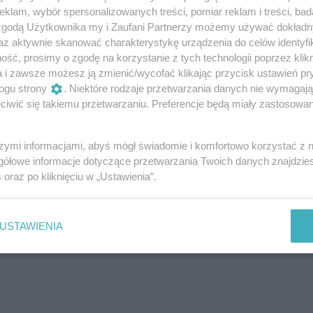
klam, wybór spersonalizowanych treści, pomiar reklam i treści, bad
 zgodą Użytkownika my i Zaufani Partnerzy możemy używać dokład
az aktywnie skanować charakterystykę urządzenia do celów identyfi
ść, prosimy o zgodę na korzystanie z tych technologii poprzez klikn
a i zawsze możesz ją zmienić/wycofać klikając przycisk ustawień pr
dejść. Bo nie wywołuje
ogu strony
. Niektóre rodzaje przetwarzania danych nie wymagaj
iwić się takiemu przetwarzaniu. Preferencje będą miały zastosowanie
yt nudny.
Ciekawe, bo kompakt z owalem na grillu
szymi informacjami, abyś mógł świadomie i komfortowo korzystać z
ej prowadzących się modeli w segmencie C. Odmiany ST
gółowe informacje dotyczące przetwarzania Twoich danych znajdzi
w, którzy – nie bez racji – twierdzą, że taki np. Focus
s
oraz po kliknięciu w „Ustawienia”.
dnionapędowe auto wszech czasów. Nie brzmi to zbyt
USTAWIENIA