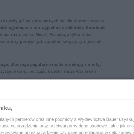
 krążyły już od paru ładnych lat. No a teraz smutne
atni egzemplarz ma wyjechać z zakładów Saarlouis
nosi m.in. portal
Motor1
. Pozostaje tylko mieć
kiś dobry pomysł, jak zapełnić lukę po tym jednak
tego,
dlaczego popularne modele znikają z oferty,
Czytajcie dalej, bo część kwestii może Was lekko
niku,
rd Puma – gotowy do skoku | Wrażenia z jazdy
„Motoru” nr 30/1997
fanych partnerów oraz inne podmioty z Wydawnictwa Bauer uzyskuj
cje na urządzeniu oraz przetwarzamy dane osobowe, takie jak unika
je wysyłane przez urządzenie czy dane przeglądania w celu zapewn