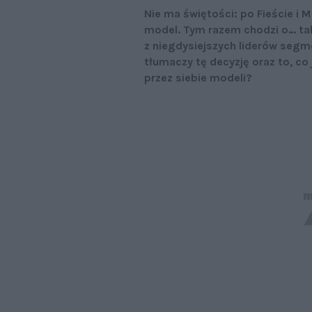
Nie ma świętości: po Fieście i M
model. Tym razem chodzi o… tak,
z niegdysiejszych liderów segme
tłumaczy tę decyzję oraz to, c
przez siebie modeli?