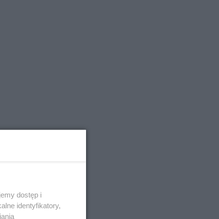
emy dostęp i
lne identyfikatory,
iania