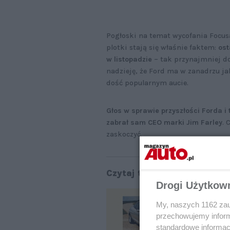
Pogłoski na temat wycofania Focusa
plotki stają się właśnie faktem:
ost
w listopadzie
– tak przynajmniej do
nadzieję, że Ford ma w zanadrzu ja
dość popularnym aucie.
Głos w sprawie przyszłości Forda i 
zabrał sam CEO marki Jim Farley
. 
zaskoczyć.
Czytaj także:
Drogi Użytkow
Fo
z 
My, naszych 1162 zau
przechowujemy informa
standardowe informac