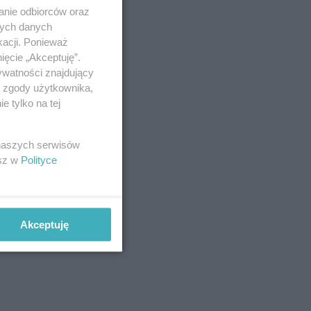
anie odbiorców oraz
nych danych
kacji. Ponieważ
ięcie „Akceptuję”.
ywatności znajdujący
ą zgody użytkownika,
 tylko na tej
 naszych serwisów
esz w
Polityce
Akceptuję