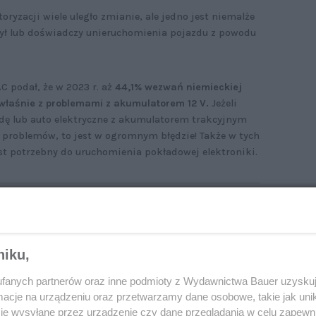
ryzacji wiele uległo zmianie, ale jedno jest niemalże
ył lub doświadczy unieruchomienia pojazdu z powodu
podał, że w 2023 r. aż
44,1% wezwań niemieckiej
właśnie z problemami z akumulatorem 12 V.
Jeżeli
ydę lub auto elektryczne z akumulatorem trakcyjnym
 problemów, to jest w ogromnym błędzie! Także w tych
st potrzebny do uruchomienia pokładowej elektroniki.
oblem z rozruchem elektryka – takie auta
asami też trzeba odpalać „na kable”. Zobacz,
niku,
edy może się to zdarzyć
fanych partnerów oraz inne podmioty z Wydawnictwa Bauer uzyskuj
cje na urządzeniu oraz przetwarzamy dane osobowe, takie jak unika
je wysyłane przez urządzenie czy dane przeglądania w celu zapewn