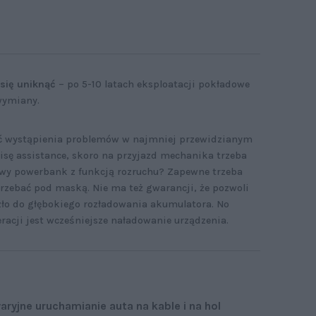
się uniknąć
– po 5-10 latach eksploatacji pokładowe
wymiany.
ć wystąpienia problemów w najmniej przewidzianym
isę assistance, skoro na przyjazd mechanika trzeba
owy powerbank z funkcją rozruchu? Zapewne trzeba
rzebać pod maską. Nie ma też gwarancji, że pozwoli
szło do głębokiego rozładowania akumulatora. No
eracji jest wcześniejsze naładowanie urządzenia.
aryjne uruchamianie auta na kable i na hol