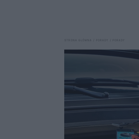
STRONA GŁÓWNA
PORADY
PORADY