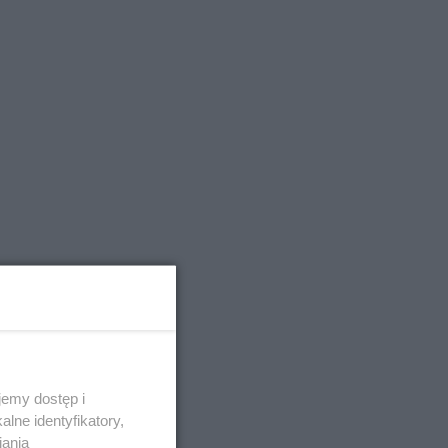
emy dostęp i
lne identyfikatory,
iania