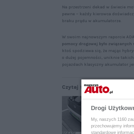
Na przestrzeni dekad w świecie moto
pewne – każdy kierowca doświadcz
braku prądu w akumulatorze.
W swoim najnowszym raporcie ADAC 
pomocy drogowej było związanych 
ktoś spodziewa się, że mając hybr
o dużej pojemności, uniknie takich
pojazdach klasyczny akumulator je
Czytaj także:
Pr
cz
Drogi Użytkow
ki
My, naszych 1160 zau
przechowujemy informa
standardowe informac
PORADY