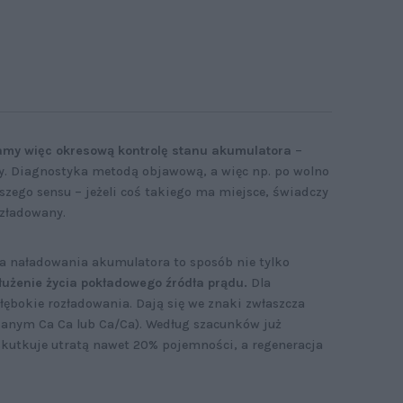
my więc okresową kontrolę stanu akumulatora
–
y. Diagnostyka metodą objawową, a więc np. po wolno
zego sensu – jeżeli coś takiego ma miejsce, świadczy
ozładowany.
ia naładowania akumulatora to sposób nie tylko
użenie życia pokładowego źródła prądu.
Dla
ębokie rozładowania. Dają się we znaki zwłaszcza
nym Ca Ca lub Ca/Ca). Według szacunków już
skutkuje utratą nawet 20% pojemności, a regeneracja