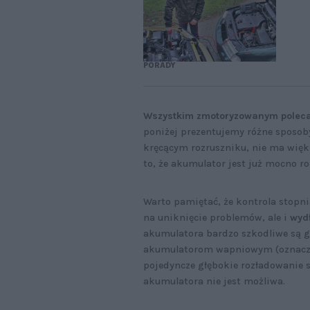
PORADY
Wszystkim zmotoryzowanym poleca
poniżej prezentujemy różne sposob
kręcącym rozruszniku, nie ma więks
to, że akumulator jest już mocno r
Warto pamiętać, że kontrola stopn
na uniknięcie problemów, ale i
wydł
akumulatora bardzo szkodliwe są gł
akumulatorom wapniowym (oznacza
pojedyncze głębokie rozładowanie 
akumulatora nie jest możliwa.