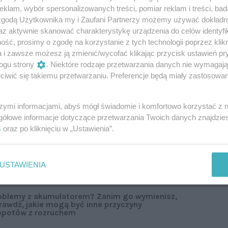
klam, wybór spersonalizowanych treści, pomiar reklam i treści, bad
 zgodą Użytkownika my i Zaufani Partnerzy możemy używać dokład
az aktywnie skanować charakterystykę urządzenia do celów identyfi
nych w 2021 r. samochodach zasilanych prądem
ść, prosimy o zgodę na korzystanie z tych technologii poprzez klikn
atyczny niż w modelach spalinowych, przy czym
a i zawsze możesz ją zmienić/wycofać klikając przycisk ustawień pr
 konwencjonalnym napędzie zwiększyła się
ogu strony
. Niektóre rodzaje przetwarzania danych nie wymagaj
, co może potwierdzać rosnącą niezawodność
iwić się takiemu przetwarzaniu. Preferencje będą miały zastosowanie
tateczne oceny jest jednak za wcześnie.
szymi informacjami, abyś mógł świadomie i komfortowo korzystać z
y rzucają się też bardzo niskie oceny wielu modeli
gółowe informacje dotyczące przetwarzania Twoich danych znajdzi
jącej na napęd hybrydowy. Winowajcą okazały się
s
oraz po kliknięciu w „Ustawienia”.
USTAWIENIA
oblemy z akumulatorem? Zanim go wymienisz,
rawdź, jakie mogą być inne przyczyny
opotów z rozruchem