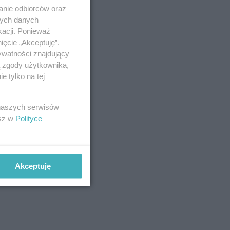
anie odbiorców oraz
nych danych
kacji. Ponieważ
ięcie „Akceptuję”.
ywatności znajdujący
ą zgody użytkownika,
 tylko na tej
 naszych serwisów
esz w
Polityce
Akceptuję