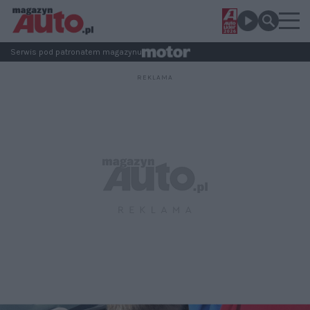
Serwis pod patronatem magazynu