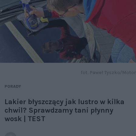
fot. Paweł Tyszko/Motor
PORADY
Lakier błyszczący jak lustro w kilka
chwil? Sprawdzamy tani płynny
wosk | TEST