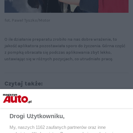
fot. Paweł Tyszko/Motor
O ile działanie preparatu zrobiło na nas dobre wrażenie, to
jakość aplikatora pozostawiała sporo do życzenia. Górna część
z pompką obracała się podczas aplikowania zbyt lekko,
ustawiając się w różnych pozycjach, co utrudniało pracę.
Czytaj także:
Lakier jak nowy: przywróć połysk
nadwoziu w 4 godziny. Test
politury
Drogi Użytkowniku,
My, naszych 1162 zaufanych partnerów oraz inne
PORADY