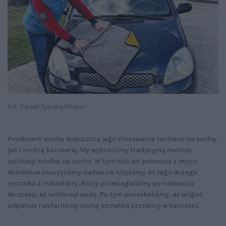
fot. Paweł Tyszko/Motor
Producent wosku dopuszcza jego stosowanie zarówno na suchą,
jak i mokrą karoserię. My wybraliśmy tradycyjną metodę
aplikacji środka na sucho. W tym celu po powrocie z myjni
dokładnie osuszyliśmy nadwozie. Użyliśmy do tego dużego
ręcznika z mikrofibry, który przeciągaliśmy po nadwoziu
do czasu, aż wchłonął wodę. Po tym poczekaliśmy, aż wilgoć
odparuje i wytarliśmy suchą szmatką szczeliny w karoserii.