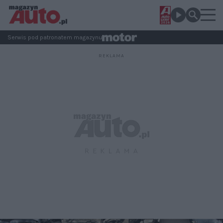
Serwis pod patronatem magazynu