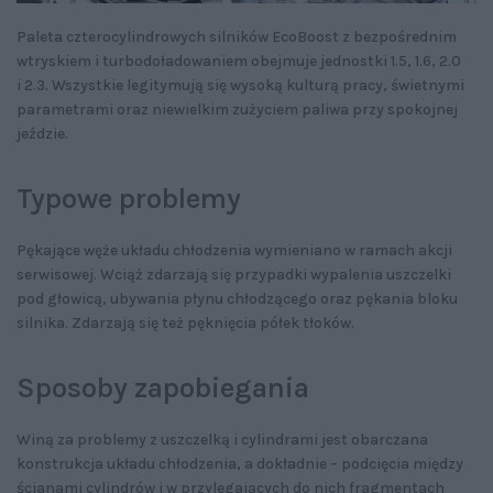
Paleta czterocylindrowych silników EcoBoost z bezpośrednim
wtryskiem i turbodoładowaniem obejmuje jednostki 1.5, 1.6, 2.0
i 2.3. Wszystkie legitymują się wysoką kulturą pracy, świetnymi
parametrami oraz niewielkim zużyciem paliwa przy spokojnej
jeździe.
Typowe problemy
Pękające węże układu chłodzenia wymieniano w ramach akcji
serwisowej. Wciąż zdarzają się przypadki wypalenia uszczelki
pod głowicą, ubywania płynu chłodzącego oraz pękania bloku
silnika. Zdarzają się też pęknięcia półek tłoków.
Sposoby zapobiegania
Winą za problemy z uszczelką i cylindrami jest obarczana
konstrukcja układu chłodzenia, a dokładnie – podcięcia między
ścianami cylindrów i w przylegających do nich fragmentach