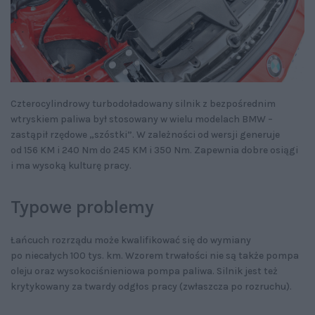
Czterocylindrowy turbodoładowany silnik z bezpośrednim
wtryskiem paliwa był stosowany w wielu modelach BMW –
zastąpił rzędowe „szóstki”. W zależności od wersji generuje
od 156 KM i 240 Nm do 245 KM i 350 Nm. Zapewnia dobre osiągi
i ma wysoką kulturę pracy.
Typowe problemy
Łańcuch rozrządu może kwalifikować się do wymiany
po niecałych 100 tys. km. Wzorem trwałości nie są także pompa
oleju oraz wysokociśnieniowa pompa paliwa. Silnik jest też
krytykowany za twardy odgłos pracy (zwłaszcza po rozruchu).