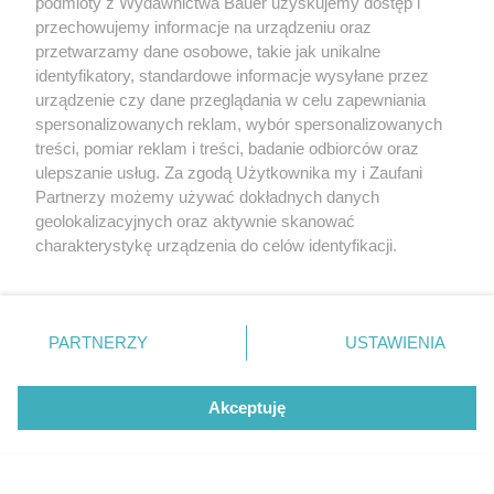
podmioty z Wydawnictwa Bauer uzyskujemy dostęp i
przechowujemy informacje na urządzeniu oraz
Podobnie jak w innych silnikach z bezpośrednim wtryskiem
przetwarzamy dane osobowe, takie jak unikalne
warto pamiętać o konieczności częstego wymieniania oleju.
identyfikatory, standardowe informacje wysyłane przez
Po zakupie używanego auta z wysokim przebiegiem warto zlecić
urządzenie czy dane przeglądania w celu zapewniania
inspekcję dolotu – nagar może odbierać moc. Sam zakup Toyoty
spersonalizowanych reklam, wybór spersonalizowanych
1.2 Turbo warto też dobrze przemyśleć. Hybryda będzie lepiej
treści, pomiar reklam i treści, badanie odbiorców oraz
trzymała cenę i szybciej znajdzie nabywcę.
ulepszanie usług. Za zgodą Użytkownika my i Zaufani
Partnerzy możemy używać dokładnych danych
geolokalizacyjnych oraz aktywnie skanować
1.2/1.4 TSI EA111 (VAG)
charakterystykę urządzenia do celów identyfikacji.
Ponieważ cenimy Twoją prywatność, prosimy o zgodę na
Lata produkcji:
2005-2015
korzystanie z tych technologii poprzez kliknięcie
„Akceptuję”. Zgoda jest dobrowolna i zawsze możesz ją
zmienić/wycofać klikając przycisk ustawień prywatności
PARTNERZY
USTAWIENIA
znajdujący się w lewym dolnym rogu strony
. Niektóre
rodzaje przetwarzania danych nie wymagają zgody
Akceptuję
użytkownika, ale masz prawo sprzeciwić się takiemu
przetwarzaniu. Preferencje będą miały zastosowanie tylko
na tej witrynie.