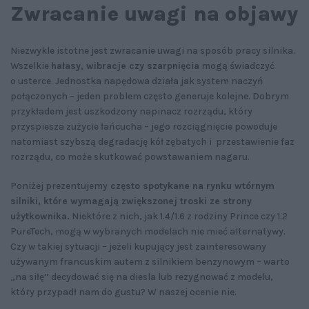
Zwracanie uwagi na objawy
Niezwykle istotne jest zwracanie uwagi na sposób pracy silnika.
Wszelkie
hałasy, wibracje czy szarpnięcia
mogą świadczyć
o usterce. Jednostka napędowa działa jak system naczyń
połączonych – jeden problem często generuje kolejne. Dobrym
przykładem jest uszkodzony napinacz rozrządu, który
przyspiesza zużycie łańcucha – jego rozciągnięcie powoduje
natomiast szybszą degradację kół zębatych i przestawienie faz
rozrządu, co może skutkować powstawaniem nagaru.
Poniżej prezentujemy
często spotykane na rynku wtórnym
silniki, które wymagają zwiększonej troski ze strony
użytkownika.
Niektóre z nich, jak 1.4/1.6 z rodziny Prince czy 1.2
PureTech, mogą w wybranych modelach nie mieć alternatywy.
Czy w takiej sytuacji – jeżeli kupujący jest zainteresowany
używanym francuskim autem z silnikiem benzynowym – warto
„na siłę” decydować się na diesla lub rezygnować z modelu,
który przypadł nam do gustu? W naszej ocenie nie.