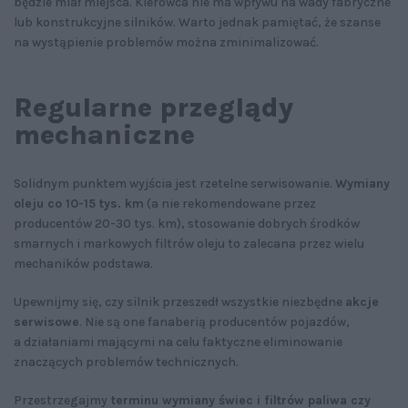
będzie miał miejsca. Kierowca nie ma wpływu na wady fabryczne
lub konstrukcyjne silników. Warto jednak pamiętać, że szanse
na wystąpienie problemów można zminimalizować.
Regularne przeglądy
mechaniczne
Solidnym punktem wyjścia jest rzetelne serwisowanie.
Wymiany
oleju co 10-15 tys. km
(a nie rekomendowane przez
producentów 20-30 tys. km), stosowanie dobrych środków
smarnych i markowych filtrów oleju to zalecana przez wielu
mechaników podstawa.
Upewnijmy się, czy silnik przeszedł wszystkie niezbędne
akcje
serwisowe
. Nie są one fanaberią producentów pojazdów,
a działaniami mającymi na celu faktyczne eliminowanie
znaczących problemów technicznych.
Przestrzegajmy
terminu wymiany świec i filtrów paliwa czy