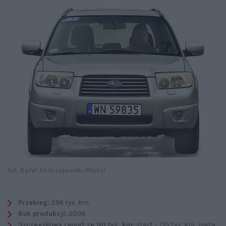
fot. Rafał Andrzejewski/Motor
Przebieg:
296 tys. km
Rok produkcji:
2006
Szczegółowy raport ze 161 tys. km:
start – 135 tys. km, meta