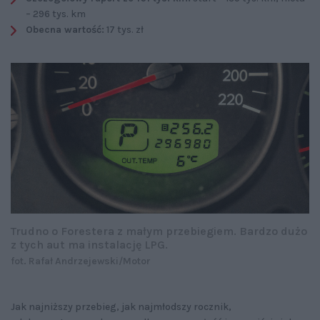
– 296 tys. km
Obecna wartość:
17 tys. zł
Trudno o Forestera z małym przebiegiem. Bardzo dużo
z tych aut ma instalację LPG.
fot. Rafał Andrzejewski/Motor
Jak najniższy przebieg, jak najmłodszy rocznik,