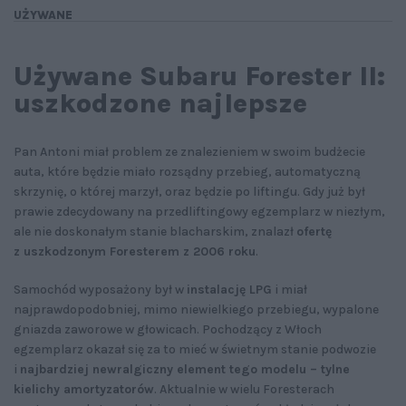
UŻYWANE
Używane Subaru Forester II:
uszkodzone najlepsze
Pan Antoni miał problem ze znalezieniem w swoim budżecie
auta, które będzie miało rozsądny przebieg, automatyczną
skrzynię, o której marzył, oraz będzie po liftingu. Gdy już był
prawie zdecydowany na przedliftingowy egzemplarz w niezłym,
ale nie doskonałym stanie blacharskim, znalazł
ofertę
z uszkodzonym Foresterem z 2006 roku
.
Samochód wyposażony był w
instalację LPG
i miał
najprawdopodobniej, mimo niewielkiego przebiegu, wypalone
gniazda zaworowe w głowicach. Pochodzący z Włoch
egzemplarz okazał się za to mieć w świetnym stanie podwozie
i
najbardziej newralgiczny element tego modelu – tylne
kielichy amortyzatorów
. Aktualnie w wielu Foresterach