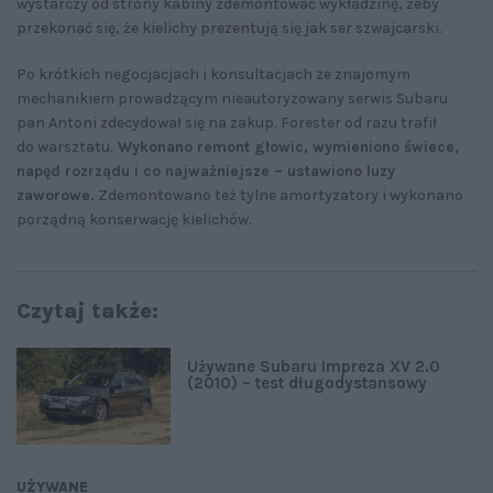
wystarczy od strony kabiny zdemontować wykładzinę, żeby
przekonać się, że kielichy prezentują się jak ser szwajcarski.
Po krótkich negocjacjach i konsultacjach ze znajomym
mechanikiem prowadzącym nieautoryzowany serwis Subaru
pan Antoni zdecydował się na zakup. Forester od razu trafił
do warsztatu.
Wykonano remont głowic, wymieniono świece,
napęd rozrządu i co najważniejsze – ustawiono luzy
zaworowe.
Zdemontowano też tylne amortyzatory i wykonano
porządną konserwację kielichów.
Czytaj także:
Używane Subaru Impreza XV 2.0
(2010) – test długodystansowy
UŻYWANE