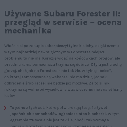
Używane Subaru Forester II:
przegląd w serwisie – ocena
mechanika
Właściciel po zakupie zabezpieczył tylne kielichy, dzięki czemu
w tym najbardziej newralgicznym w Foresterze miejscu
problemu tu nie ma.
Korozję
widać na końcówkach progów, ale
przednia rama pomocnicza trzyma się dobrze. Z tyłu jest trochę
gorzej, choć jak na Forestera – nie tak źle. W tylnej „belce”,
do której zamocowane są wahacze, nie ma dziur, jednak
odkręcenie śrub raczej nie będzie już możliwe. Za to silnik
i skrzynia są wolne od wycieków, a w zawieszeniu nie znaleźliśmy
luzów.
To jedno z tych aut, które potwierdzają tezę, że
żywot
japońskich samochodów ogranicza stan blacharki.
W tym
egzemplarzu wcale nie jest tak źle, choć i tak wymaga
napraw. Poza tym Forester znowu domaga się regulacji