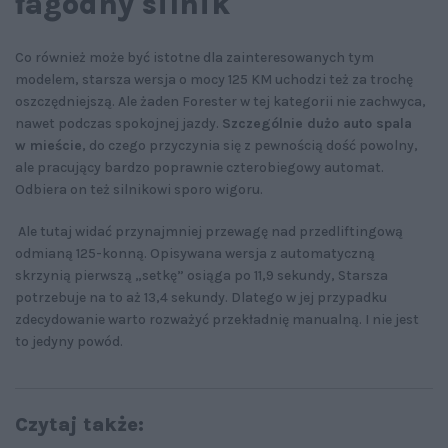
łagodny silnik
Co również może być istotne dla zainteresowanych tym
modelem, starsza wersja o mocy 125 KM uchodzi też za trochę
oszczędniejszą. Ale żaden Forester w tej kategorii nie zachwyca,
nawet podczas spokojnej jazdy.
Szczególnie dużo auto spala
w mieście
, do czego przyczynia się z pewnością dość powolny,
ale pracujący bardzo poprawnie czterobiegowy automat.
Odbiera on też silnikowi sporo wigoru.
Ale tutaj widać przynajmniej przewagę nad przedliftingową
odmianą 125-konną. Opisywana wersja z automatyczną
skrzynią pierwszą „setkę” osiąga po 11,9 sekundy, Starsza
potrzebuje na to aż 13,4 sekundy. Dlatego w jej przypadku
zdecydowanie warto rozważyć przekładnię manualną. I nie jest
to jedyny powód.
Czytaj także: