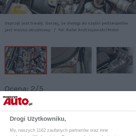
Osprzęt jest trwały. Gorzej, że dostęp do części podzespołów
jest mocno utrudniony.
/
fot. Rafał Andrzejewski/Motor
Ocena: 2/5
Czytaj także:
Drogi Użytkowniku,
Auta marzeń w zasięgu ręki –
My, naszych 1162 zaufanych partnerów oraz inne
przegląd modeli, ceny, zalety,