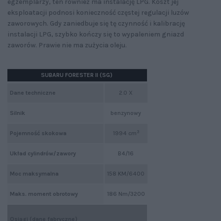
egzemplarzy, ten również ma instalację LPG. Koszt jej
eksploatacji podnosi konieczność częstej regulacji luzów
zaworowych. Gdy zaniedbuje się tę czynność i kalibrację
instalacji LPG, szybko kończy się to wypaleniem gniazd
zaworów. Prawie nie ma zużycia oleju.
SUBARU FORESTER II (SG)
Dane techniczne
2.0 X
Silnik
benzynowy
3
Pojemność skokowa
1994 cm
Układ cylindrów/zawory
B4/16
Moc maksymalna
158 KM/6400
Maks. moment obrotowy
186 Nm/3200
Osiągi (dane fabryczne)