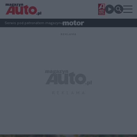
Serwis pod patronatem magazynu