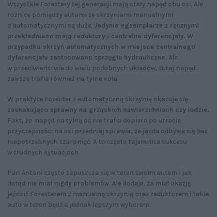
Wszystkie Forestery tej generacji mają stały napęd obu osi. Ale
różnice pomiędzy autami ze skrzyniami manualnymi
a automatycznymi są duże.
Jedynie egzemplarze z ręcznymi
przekładniami mają reduktory i centralne dyferencjały.
W
przypadku skrzyń automatycznych w miejsce centralnego
dyferencjału zastosowano sprzęgło hydrauliczne.
Ale
w przeciwieństwie do wielu podobnych układów, tutaj napęd
zawsze trafia również na tylne koła.
W praktyce Forester z automatyczną skrzynią okazuje się
zaskakująco sprawny na grząskich nawierzchniach czy lodzie.
Fakt, że napęd na tylną oś nie trafia dopiero po utracie
przyczepności na osi przedniej sprawia, że jazda odbywa się bez
niepotrzebnych szarpnięć. A to często tajemnica sukcesu
w trudnych sytuacjach.
Pan Antoni często zapuszcza się w teren swoim autem i jak
dotąd nie miał nigdy problemów. Ale dodaje, że miał okazję
jeździć Foresterem z manualną skrzynią oraz reduktorem i takie
auto w teren będzie jednak lepszym wyborem.