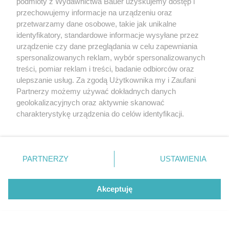
podmioty z Wydawnictwa Bauer uzyskujemy dostęp i
wady
przechowujemy informacje na urządzeniu oraz
przetwarzamy dane osobowe, takie jak unikalne
identyfikatory, standardowe informacje wysyłane przez
UŻYWANE
urządzenie czy dane przeglądania w celu zapewniania
spersonalizowanych reklam, wybór spersonalizowanych
treści, pomiar reklam i treści, badanie odbiorców oraz
Używane Subaru Forester II:
ulepszanie usług. Za zgodą Użytkownika my i Zaufani
co jest udanym pomysłem,
Partnerzy możemy używać dokładnych danych
geolokalizacyjnych oraz aktywnie skanować
a co irytuje?
charakterystykę urządzenia do celów identyfikacji.
Ponieważ cenimy Twoją prywatność, prosimy o zgodę na
korzystanie z tych technologii poprzez kliknięcie
To nam się podoba
„Akceptuję”. Zgoda jest dobrowolna i zawsze możesz ją
zmienić/wycofać klikając przycisk ustawień prywatności
PARTNERZY
USTAWIENIA
Bardzo sprawny napęd 4x4
znajdujący się w lewym dolnym rogu strony
. Niektóre
Prostota obsługi
rodzaje przetwarzania danych nie wymagają zgody
Pewne właściwości jezdne
Akceptuję
użytkownika, ale masz prawo sprzeciwić się takiemu
To się nam nie podoba
przetwarzaniu. Preferencje będą miały zastosowanie tylko
na tej witrynie.
Kiepskie wyciszenie podczas szybszej jazdy