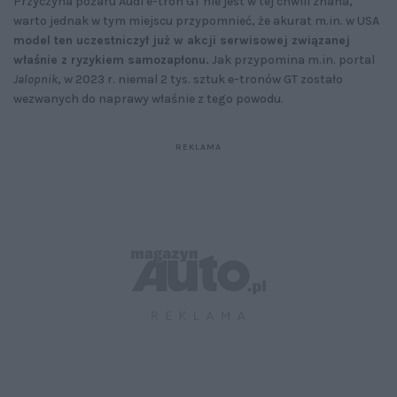
Przyczyna pożaru Audi e-tron GT nie jest w tej chwili znana,
warto jednak w tym miejscu przypomnieć, że akurat m.in. w USA
model ten uczestniczył już w akcji serwisowej związanej
właśnie z ryzykiem samozapłonu.
Jak przypomina m.in. portal
Jalopnik
, w 2023 r. niemal 2 tys. sztuk e-tronów GT zostało
wezwanych do naprawy właśnie z tego powodu.