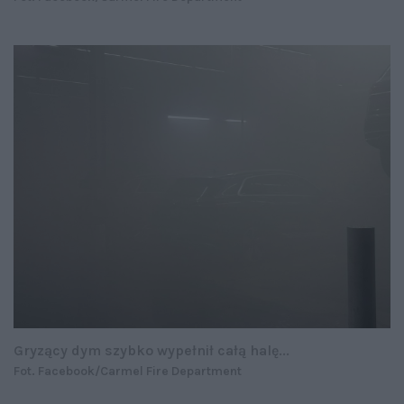
Gryzący dym szybko wypełnił całą halę...
Fot. Facebook/Carmel Fire Department