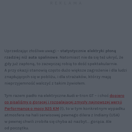
Uprzedzając złośliwe uwagi –
statystycznie elektryki płoną
rzadziej niż auta spalinowe
. Natomiast nie da się też ukryć, że
gdy już zapłoną, to zazwyczaj robią to dość spektakularnie.
A przy okazji stanowią często dużo większe zagrożenie i dla ludzi
znajdujących się w pobliżu, i dla strażaków, którzy mają
nieprzyjemność walczyć z takim żywiołem.
Tym razem padło na elektryczne Audi e-tron GT – i choć
dopiero
co pisaliśmy o gorącej i rozpalającej zmysły najnowszej wersji
Performance o mocy 925 KM
(!), to w tym konkretnym wypadku
atmosfera na hali serwisowej pewnego dilera z Indiany (USA)
w pewnej chwili zrobiła się chyba aż nazbyt… gorąca. Ale
od początku.