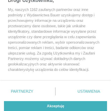
Drogi Użytkowniku,
My, naszych 1162 zaufanych partnerów oraz inne
podmioty z Wydawnictwa Bauer uzyskujemy dostęp i
przechowujemy informacje na urządzeniu oraz
przetwarzamy dane osobowe, takie jak unikalne
identyfikatory, standardowe informacje wysyłane przez
urządzenie czy dane przeglądania w celu zapewniania
TEST
AKTUALNOŚCI
spersonalizowanych reklam, wybór spersonalizowanych
Audi Q4 Sportback 50 e-tron – test
Kupiłeś używanego e
treści, pomiar reklam i treści, badanie odbiorców oraz
Drugi raz raczej tego
ulepszanie usług. Za zgodą Użytkownika my i Zaufani
Partnerzy możemy używać dokładnych danych
geolokalizacyjnych oraz aktywnie skanować
charakterystykę urządzenia do celów identyfikacji.
Ponieważ cenimy Twoją prywatność, prosimy o zgodę na
korzystanie z tych technologii poprzez kliknięcie
„Akceptuję”. Zgoda jest dobrowolna i zawsze możesz ją
zmienić/wycofać klikając przycisk ustawień prywatności
PARTNERZY
USTAWIENIA
znajdujący się w lewym dolnym rogu strony
. Niektóre
rodzaje przetwarzania danych nie wymagają zgody
REKLAMA
REDAKCJA
REGULAMIN SERWISU
POLITYKA PRYWATNOŚCI
Akceptuję
użytkownika, ale masz prawo sprzeciwić się takiemu
MAPA SERWISU