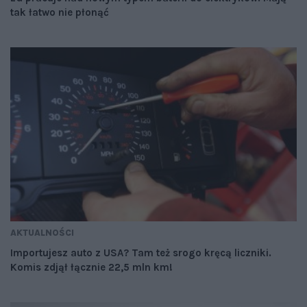
tak łatwo nie płonąć
AKTUALNOŚCI
Importujesz auto z USA? Tam też srogo kręcą liczniki.
Komis zdjął łącznie 22,5 mln km!