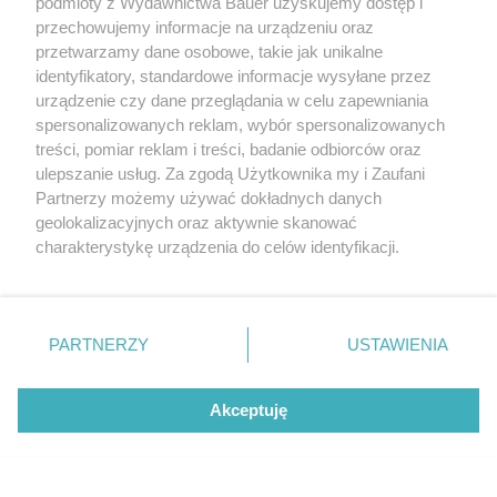
podmioty z Wydawnictwa Bauer uzyskujemy dostęp i
Fascynujące auta lat 80.
przechowujemy informacje na urządzeniu oraz
przetwarzamy dane osobowe, takie jak unikalne
i 90.”
identyfikatory, standardowe informacje wysyłane przez
urządzenie czy dane przeglądania w celu zapewniania
spersonalizowanych reklam, wybór spersonalizowanych
treści, pomiar reklam i treści, badanie odbiorców oraz
ulepszanie usług. Za zgodą Użytkownika my i Zaufani
Partnerzy możemy używać dokładnych danych
geolokalizacyjnych oraz aktywnie skanować
charakterystykę urządzenia do celów identyfikacji.
Ponieważ cenimy Twoją prywatność, prosimy o zgodę na
korzystanie z tych technologii poprzez kliknięcie
„Akceptuję”. Zgoda jest dobrowolna i zawsze możesz ją
zmienić/wycofać klikając przycisk ustawień prywatności
PARTNERZY
USTAWIENIA
znajdujący się w lewym dolnym rogu strony
. Niektóre
rodzaje przetwarzania danych nie wymagają zgody
Akceptuję
użytkownika, ale masz prawo sprzeciwić się takiemu
przetwarzaniu. Preferencje będą miały zastosowanie tylko
na tej witrynie.