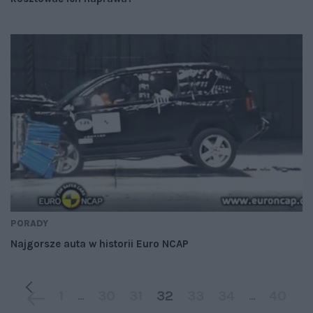
PORADY
Najgorsze auta w historii Euro NCAP
1
30
31
32
33
34
40
...
...