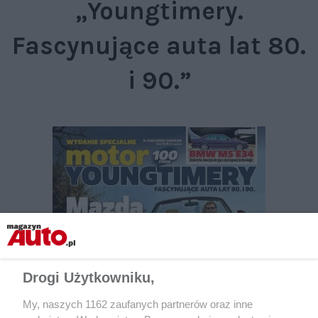
„Youngtimery.
Fascynujące auta lat 80.
i 90.”
Drogi Użytkowniku,
My, naszych 1162 zaufanych partnerów oraz inne