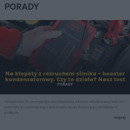
PORADY
Na kłopoty z rozruchem silnika – booster
kondensatorowy. Czy to działa? Nasz test
PORADY
Urządzenie do awaryjnego uruchamiania auta bez wbudowanej baterii i
potrzeby wcześniejszego ładowania. Sprawdzamy jego działanie w
praktyce.
więcej