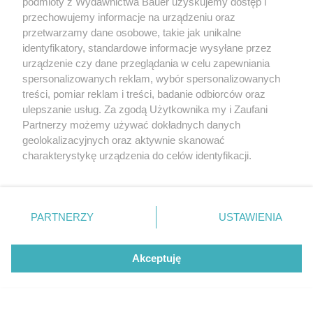
podmioty z Wydawnictwa Bauer uzyskujemy dostęp i
przechowujemy informacje na urządzeniu oraz
przetwarzamy dane osobowe, takie jak unikalne
identyfikatory, standardowe informacje wysyłane przez
urządzenie czy dane przeglądania w celu zapewniania
spersonalizowanych reklam, wybór spersonalizowanych
treści, pomiar reklam i treści, badanie odbiorców oraz
ulepszanie usług. Za zgodą Użytkownika my i Zaufani
ZAWARTOŚĆ NUMERU
Partnerzy możemy używać dokładnych danych
geolokalizacyjnych oraz aktywnie skanować
charakterystykę urządzenia do celów identyfikacji.
KUP NAJNOWSZE E-WYDANIE
Ponieważ cenimy Twoją prywatność, prosimy o zgodę na
korzystanie z tych technologii poprzez kliknięcie
„Akceptuję”. Zgoda jest dobrowolna i zawsze możesz ją
zmienić/wycofać klikając przycisk ustawień prywatności
PARTNERZY
USTAWIENIA
znajdujący się w lewym dolnym rogu strony
. Niektóre
rodzaje przetwarzania danych nie wymagają zgody
Akceptuję
użytkownika, ale masz prawo sprzeciwić się takiemu
przetwarzaniu. Preferencje będą miały zastosowanie tylko
REKLAMA
REDAKCJA
REGULAMIN SERWISU
POLITYKA PRYWATNOŚCI
na tej witrynie.
MAPA SERWISU